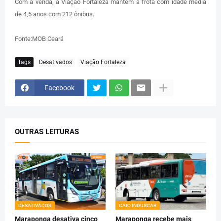
Com a venda, a Viação Fortaleza mantém a frota com idade média
de 4,5 anos com 212 ônibus.
Fonte:MOB Ceará
Tags
Desativados
Viação Fortaleza
Facebook
OUTRAS LEITURAS
DESATIVADOS
CAIO INDUSCAR
Maraponga desativa cinco
Maraponga recebe mais