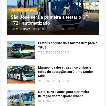
GUANABARA DIESEL
São José será a primeira a testar o OF-
1721 automatizado
Por
MOB Ceará
-
8/04/2026 02:32:00 PM
Crateús adquire dois micros 0km para o
TRUE
7/30/2026 02:58:00 PM
Maraponga desativa cinco ônibus e
retira de operação seu último Senior
Midi
8/03/2026 12:54:00 PM
Natal (RN) avança para a primeira
licitação do transporte urbano
8/04/2026 12:50:00 PM