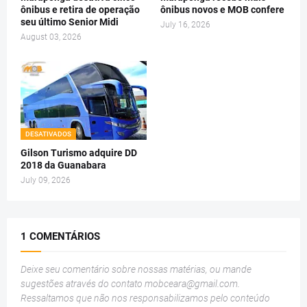
ônibus e retira de operação
ônibus novos e MOB confere
seu último Senior Midi
July 16, 2026
August 03, 2026
DESATIVADOS
Gilson Turismo adquire DD
2018 da Guanabara
July 09, 2026
1 COMENTÁRIOS
Deixe seu comentário sobre nossas matérias, ou mande
sugestões através do contato
mobceara@gmail.com
.
Ressaltamos que não nos responsabilizamos pelo conteúdo