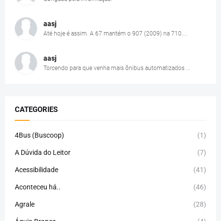
aasj
Até hoje é assim. A 67 mantém o 907 (2009) na 710....
aasj
Torcendo para que venha mais ônibus automatizados ...
CATEGORIES
4Bus (Buscoop)
(1)
A Dúvida do Leitor
(7)
Acessibilidade
(41)
Aconteceu há..
(46)
Agrale
(28)