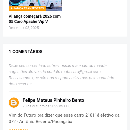
ALIANÇA TRANSPORTES
Aliança começará 2026 com
05 Caio Apache Vip V
December 03, 2025
1 COMENTÁRIOS
Deixe seu comentário sobre nossas matérias, ou mande
sugestões através do contato
mobceara@gmail.com
.
Ressaltamos que não nos responsabilizamos pelo conteúdo
dos mesmos.
Felipe Mateus Pinheiro Bento
20 de outubro de 2022 às 11:05
Vim do Futuro pra dizer que esse carro 21811é efetivo da
072 - Antônio Bezerra/Parangaba