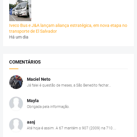
Iveco Bus e J&A lançam aliança estratégica, em nova etapa no
transporte de El Salvador
Há um dia
COMENTÁRIOS
Maciel Neto
Já falei é questão de meses, a São Benedito fechar...
Mayla
Obrigada pela informação.
aasj
Até hoje é assim. A 67 mantém o 907 (2009) na 710....