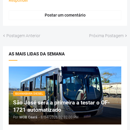
Responder
Postar um comentário
Postagem Anterior
Próxima Postagem
AS MAIS LIDAS DA SEMANA
GUANABARA DIESEL
São José será a primeira a testar o OF-
1721 automatizado
Por
MOB Ceará
-
8/04/2026 02:32:00 PM