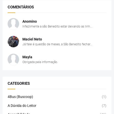
COMENTÁRIOS
Anomino
Infezlimente a são Benedito estar deixando as linh...
Maciel Neto
Já falei é questão de meses, a São Benedito fechar...
Mayla
Obrigada pela informação.
CATEGORIES
4Bus (Buscoop)
(1)
A Dúvida do Leitor
(7)