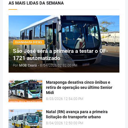
AS MAIS LIDAS DA SEMANA
GUANABARA DIESEL
São José será a primeira a testar o OF-
1721 automatizado
Por
MOB Ceará
-
8/04/2026 02:32:00 PM
Maraponga desativa cinco ônibus e
retira de operação seu último Senior
Midi
8/03/2026 12:54:00 PM
Natal (RN) avança para a primeira
licitação do transporte urbano
8/04/2026 12:50:00 PM