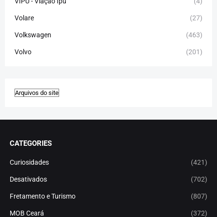
VIPU - Viação Ipu
(4)
Volare
(27)
Volkswagen
(463)
Volvo
(201)
CATEGORIES
Curiosidades
(421)
Desativados
(702)
Fretamento e Turismo
(807)
MOB Ceará
(372)