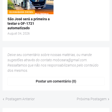
GUANABARA DIESEL
São José será a primeira a
testar o OF-1721
automatizado
August 04, 2026
Deixe seu comentário sobre nossas matérias, ou mande
sugestões através do contato
mobceara@gmail.com
.
Ressaltamos que não nos responsabilizamos pelo conteúdo
dos mesmos.
Postar um comentário (0)
Postagem Anterior
Próxima Postagem