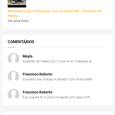
Movimentação na Busscar com os novos NB1 Trucados da
Penha
Há uma hora
COMENTÁRIOS
Mayla
Sugestão de matéria: Eu vi hoje na Av Theberge, ac...
Francisco Roberto
Enquanto isso Aracaju e Salvador com ônibus elétri...
Francisco Roberto
E eu que ele foi o único na capital com essa confi...