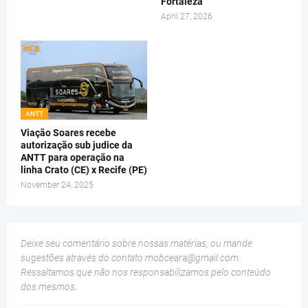
Fortaleza
April 27, 2026
ANTT
Viação Soares recebe
autorização sub judice da
ANTT para operação na
linha Crato (CE) x Recife (PE)
November 24, 2025
Deixe seu comentário sobre nossas matérias, ou mande
sugestões através do contato
mobceara@gmail.com
.
Ressaltamos que não nos responsabilizamos pelo conteúdo
dos mesmos.