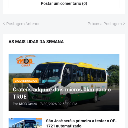
Postar um comentário (0)
Postagem Anterior
Próxima Postagem
AS MAIS LIDAS DA SEMANA
CAIO INDUSCAR
Crateús adquire dois micros 0km para o
TRUE
Por
MOB Ceará
-
7/30/2026 02:58:00 PM
São José será a primeira a testar o OF-
1721 automatizado