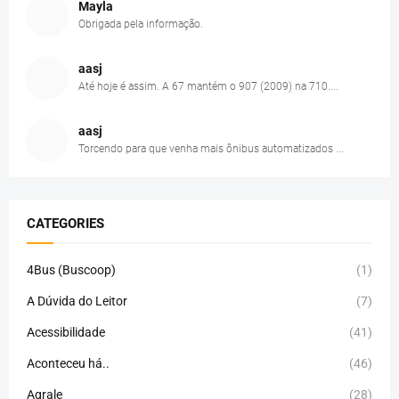
Mayla
Obrigada pela informação.
aasj
Até hoje é assim. A 67 mantém o 907 (2009) na 710....
aasj
Torcendo para que venha mais ônibus automatizados ...
CATEGORIES
4Bus (Buscoop)
(1)
A Dúvida do Leitor
(7)
Acessibilidade
(41)
Aconteceu há..
(46)
Agrale
(28)