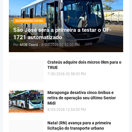
GUANABARA DIESEL
São José será a primeira a testar o OF-
1721 automatizado
Por
MOB Ceará
-
8/04/2026 02:32:00 PM
Crateús adquire dois micros 0km para o
TRUE
7/30/2026 02:58:00 PM
Maraponga desativa cinco ônibus e
retira de operação seu último Senior
Midi
8/03/2026 12:54:00 PM
Natal (RN) avança para a primeira
licitação do transporte urbano