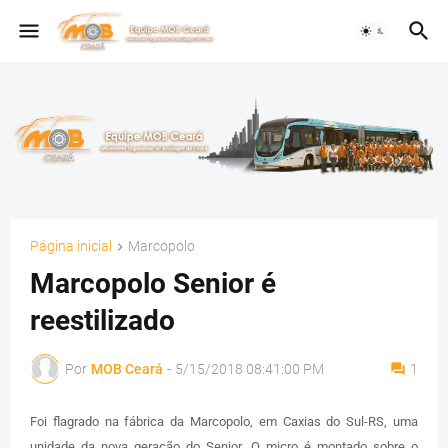
Página inicial
Marcopolo
Marcopolo Senior é
reestilizado
Por
MOB Ceará
-
5/15/2018 08:41:00 PM
1
Foi flagrado na fábrica da Marcopolo, em Caxias do Sul-RS, uma
unidade da nova geração do Senior. O micro é montado sobre o