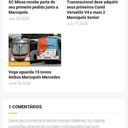
SC Minas recebe parte do
Transnacional deve adquirir
seu primeiro pedido junto a
seus primeiros Comil
Marcopolo
Versatile V4 e mais 2
Marcopolo Senior
July 29, 2026
July 17, 2026
MARCOPOLO
Vega aguarda 15 novos
ônibus Marcopolo Mercedes
June 16, 2026
1 COMENTÁRIOS
Deixe seu comentário sobre nossas matérias, ou mande
sugestões através do contato
mobceara@gmail.com
.