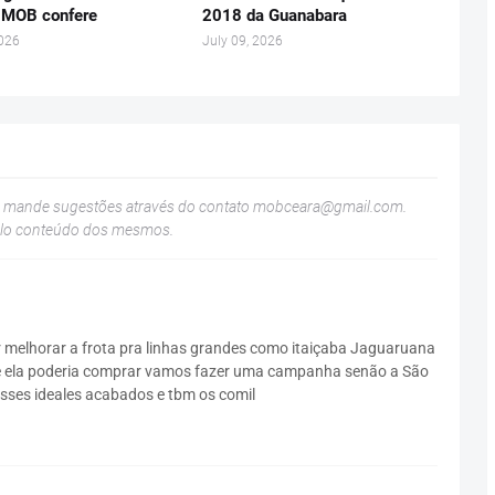
 MOB confere
2018 da Guanabara
2026
July 09, 2026
u mande sugestões através do contato
mobceara@gmail.com
.
elo conteúdo dos mesmos.
r melhorar a frota pra linhas grandes como itaiçaba Jaguaruana
ue ela poderia comprar vamos fazer uma campanha senão a São
 esses ideales acabados e tbm os comil