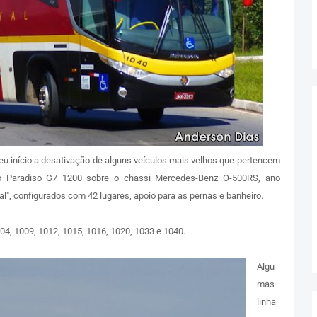
u início a desativação de alguns veículos mais velhos que pertencem
lo Paradiso G7 1200 sobre o chassi Mercedes-Benz O-500RS, ano
l", configurados com 42 lugares, apoio para as pernas e banheiro.
04, 1009, 1012, 1015, 1016, 1020, 1033 e 1040.
Algu
mas
linha