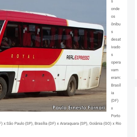
s
onde
os
ônibu
s
desat
ivado
s
opera
vam
eram:
Brasíl
ia
(DF)
x
Porto
F) x São Paulo (SP), Brasília (DF) x Araraquara (SP), Goiânia (GO) x Rio