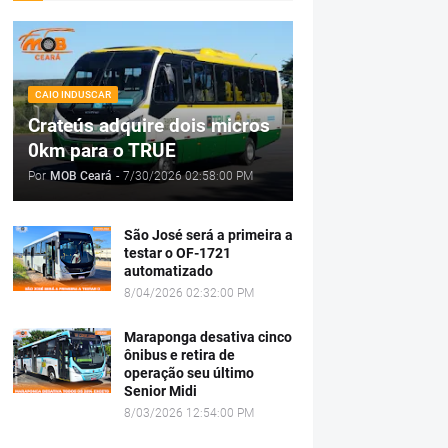
CAIO INDUSCAR
Crateús adquire dois micros
0km para o TRUE
Por
MOB Ceará
-
7/30/2026 02:58:00 PM
São José será a primeira a
testar o OF-1721
automatizado
8/04/2026 02:32:00 PM
Maraponga desativa cinco
ônibus e retira de
operação seu último
Senior Midi
8/03/2026 12:54:00 PM