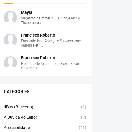
Mayla
Sugestão de matéria: Eu vi hoje na Av
Theberge, ac...
Francisco Roberto
Enquanto isso Aracaju e Salvador com
ônibus elétri...
Francisco Roberto
E eu que ele foi o único na capital com
essa confi...
CATEGORIES
4Bus (Buscoop)
(1)
A Dúvida do Leitor
(7)
Acessibilidade
(41)