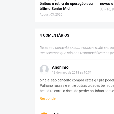
ônibus e retira de operação seu
novos e
último Senior Midi
July 16, 
August 03, 2026
4 COMENTÁRIOS
Deixe seu comentário sobre nossas matérias, o
Ressaltamos que não nos responsabilizamos p
Anônimo
19 de maio de 2018 às 10:31
olha aí são benedito compra estes g7 pra pode
Palhano russas e entre outras cidades bem q
benedito corre o risco de perder as linhas com
Responder