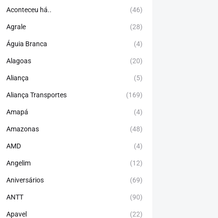
Aconteceu há..
(46)
Agrale
(28)
Águia Branca
(4)
Alagoas
(20)
Aliança
(5)
Aliança Transportes
(169)
Amapá
(4)
Amazonas
(48)
AMD
(4)
Angelim
(12)
Aniversários
(69)
ANTT
(90)
Apavel
(22)