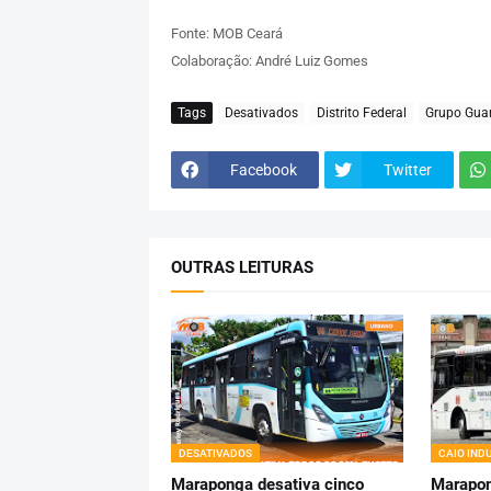
Fonte: MOB Ceará
Colaboração: André Luiz Gomes
Tags
Desativados
Distrito Federal
Grupo Gua
Facebook
Twitter
OUTRAS LEITURAS
DESATIVADOS
CAIO IND
Maraponga desativa cinco
Marapon