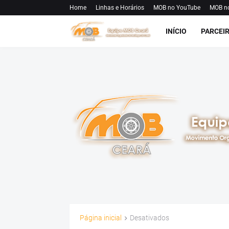
Home
Linhas e Horários
MOB no YouTube
MOB n
INÍCIO
PARCEI
Página inicial
Desativados