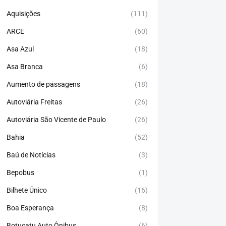
Aquisições
(111)
ARCE
(60)
Asa Azul
(18)
Asa Branca
(6)
Aumento de passagens
(18)
Autoviária Freitas
(26)
Autoviária São Vicente de Paulo
(26)
Bahia
(52)
Baú de Notícias
(3)
Bepobus
(1)
Bilhete Único
(16)
Boa Esperança
(8)
Botucatu Auto Ônibus
(6)