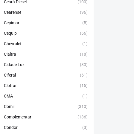
Ceará Diesel
(100)
Cearense
(96)
Cepimar
(5)
Cequip
(66)
Chevrolet
(1)
Cialtra
(18)
Cidade Luz
(30)
Ciferal
(61)
Clotran
(15)
CMA
(1)
Comil
(310)
Complementar
(136)
Condor
(3)