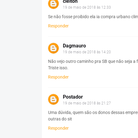
cleiton
19 de maio de 2018 às 12:33
Se não fosse proibido ela ia compra urbano cli
Responder
Dagmauro
19 de maio de 2018 às 14:20
Não vejo outro caminho pra SB que não seja a f
Triste isso.
Responder
Postador
19 de maio de 2018 às 21:27
Uma dúvida, quem são os donos dessas empresas
outras do sit
Responder