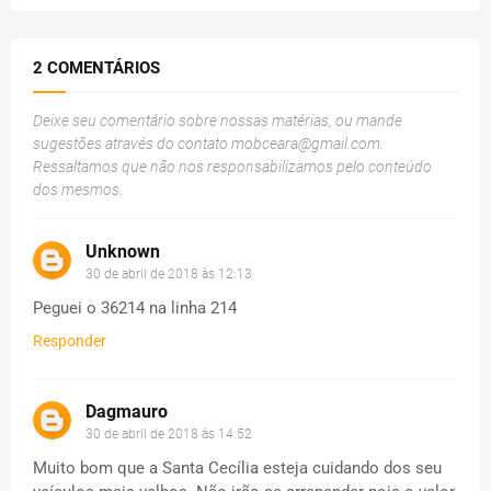
2 COMENTÁRIOS
Deixe seu comentário sobre nossas matérias, ou mande
sugestões através do contato
mobceara@gmail.com
.
Ressaltamos que não nos responsabilizamos pelo conteúdo
dos mesmos.
Unknown
30 de abril de 2018 às 12:13
Peguei o 36214 na linha 214
Responder
Dagmauro
30 de abril de 2018 às 14:52
Muito bom que a Santa Cecília esteja cuidando dos seu