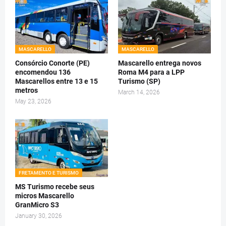
MASCARELLO
MASCARELLO
Consórcio Conorte (PE)
Mascarello entrega novos
encomendou 136
Roma M4 para a LPP
Mascarellos entre 13 e 15
Turismo (SP)
metros
March 14, 2026
May 23, 2026
FRETAMENTO E TURISMO
MS Turismo recebe seus
micros Mascarello
GranMicro S3
January 30, 2026