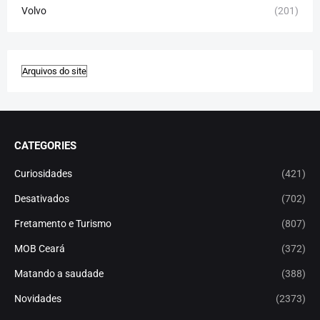
Volvo
(201)
CATEGORIES
Curiosidades
(421)
Desativados
(702)
Fretamento e Turismo
(807)
MOB Ceará
(372)
Matando a saudade
(388)
Novidades
(2373)