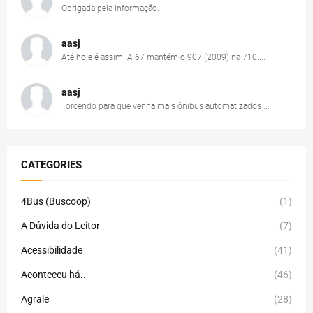
Obrigada pela informação.
aasj
Até hoje é assim. A 67 mantém o 907 (2009) na 710....
aasj
Torcendo para que venha mais ônibus automatizados ...
CATEGORIES
4Bus (Buscoop)
(1)
A Dúvida do Leitor
(7)
Acessibilidade
(41)
Aconteceu há..
(46)
Agrale
(28)