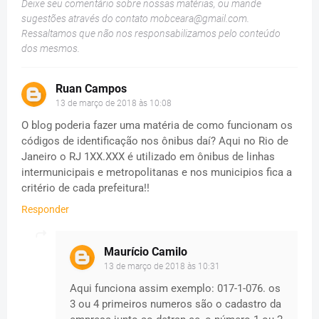
Deixe seu comentário sobre nossas matérias, ou mande
sugestões através do contato
mobceara@gmail.com
.
Ressaltamos que não nos responsabilizamos pelo conteúdo
dos mesmos.
Ruan Campos
13 de março de 2018 às 10:08
O blog poderia fazer uma matéria de como funcionam os
códigos de identificação nos ônibus daí? Aqui no Rio de
Janeiro o RJ 1XX.XXX é utilizado em ônibus de linhas
intermunicipais e metropolitanas e nos municipios fica a
critério de cada prefeitura!!
Responder
Maurício Camilo
13 de março de 2018 às 10:31
Aqui funciona assim exemplo: 017-1-076. os
3 ou 4 primeiros numeros são o cadastro da