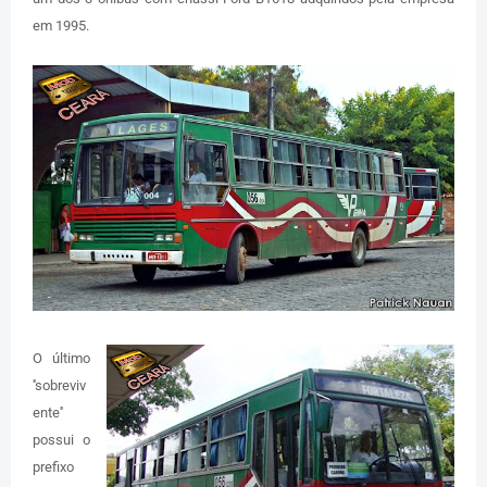
em 1995.
O último
''sobreviv
ente''
possui o
prefixo