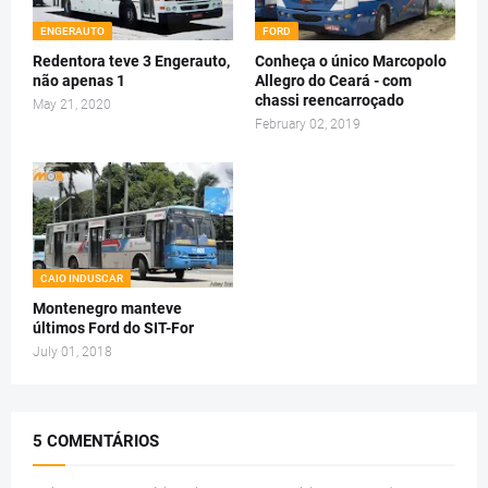
ENGERAUTO
FORD
Redentora teve 3 Engerauto,
Conheça o único Marcopolo
não apenas 1
Allegro do Ceará - com
chassi reencarroçado
May 21, 2020
February 02, 2019
CAIO INDUSCAR
Montenegro manteve
últimos Ford do SIT-For
July 01, 2018
5 COMENTÁRIOS