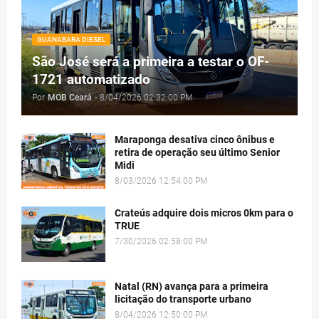
GUANABARA DIESEL
São José será a primeira a testar o OF-
1721 automatizado
Por
MOB Ceará
-
8/04/2026 02:32:00 PM
Maraponga desativa cinco ônibus e
retira de operação seu último Senior
Midi
8/03/2026 12:54:00 PM
Crateús adquire dois micros 0km para o
TRUE
7/30/2026 02:58:00 PM
Natal (RN) avança para a primeira
licitação do transporte urbano
8/04/2026 12:50:00 PM