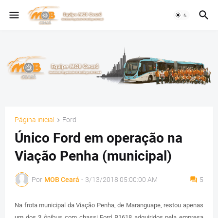
Página inicial
Ford
Único Ford em operação na
Viação Penha (municipal)
Por
MOB Ceará
-
3/13/2018 05:00:00 AM
5
Na frota municipal da Viação Penha, de Maranguape, restou apenas
um dos 3 ônibus com chassi Ford B1618 adquiridos pela empresa