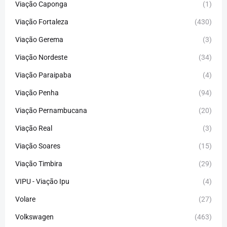
Viação Caponga
(1)
Viação Fortaleza
(430)
Viação Gerema
(3)
Viação Nordeste
(34)
Viação Paraipaba
(4)
Viação Penha
(94)
Viação Pernambucana
(20)
Viação Real
(3)
Viação Soares
(15)
Viação Timbira
(29)
VIPU - Viação Ipu
(4)
Volare
(27)
Volkswagen
(463)