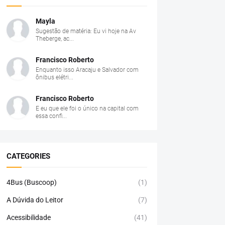
Mayla
Sugestão de matéria: Eu vi hoje na Av
Theberge, ac...
Francisco Roberto
Enquanto isso Aracaju e Salvador com
ônibus elétri...
Francisco Roberto
E eu que ele foi o único na capital com
essa confi...
CATEGORIES
4Bus (Buscoop)
(1)
A Dúvida do Leitor
(7)
Acessibilidade
(41)