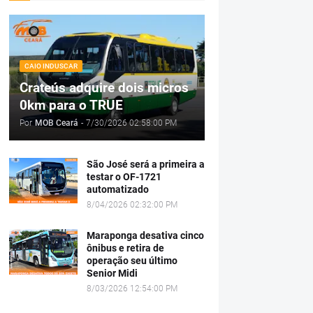
CAIO INDUSCAR
Crateús adquire dois micros
0km para o TRUE
Por
MOB Ceará
-
7/30/2026 02:58:00 PM
São José será a primeira a
testar o OF-1721
automatizado
8/04/2026 02:32:00 PM
Maraponga desativa cinco
ônibus e retira de
operação seu último
Senior Midi
8/03/2026 12:54:00 PM