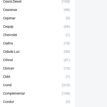
Ceará Diesel
(100)
Cearense
(96)
Cepimar
(5)
Cequip
(66)
Chevrolet
(1)
Cialtra
(18)
Cidade Luz
(30)
Ciferal
(61)
Clotran
(15)
CMA
(1)
Comil
(310)
Complementar
(136)
Condor
(3)