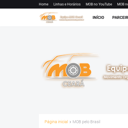
Home
Linhas e Horários
MOB no YouTube
MOB n
INÍCIO
PARCEI
Página inicial
MOB pelo Brasil