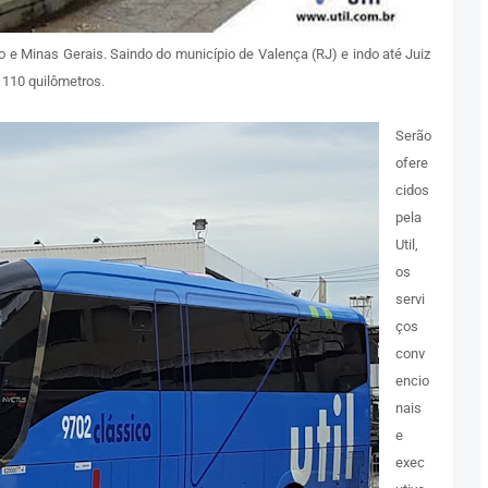
o e Minas Gerais. Saindo do município de Valença (RJ) e indo até Juiz
110 quilômetros.
Serão
ofere
cidos
pela
Util,
os
servi
ços
conv
encio
nais
e
exec