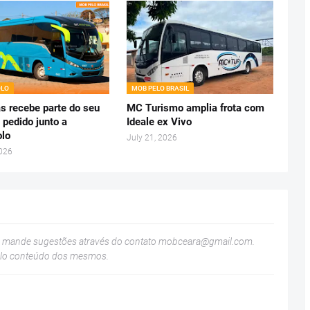
LO
MOB PELO BRASIL
s recebe parte do seu
MC Turismo amplia frota com
 pedido junto a
Ideale ex Vivo
lo
July 21, 2026
2026
u mande sugestões através do contato
mobceara@gmail.com
.
elo conteúdo dos mesmos.