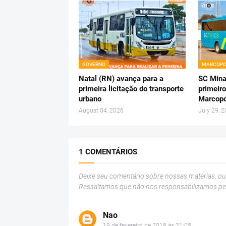
GOVERNO
MARCOPO
Natal (RN) avança para a
SC Mina
primeira licitação do transporte
primeiro
urbano
Marcopo
August 04, 2026
July 29, 
1 COMENTÁRIOS
Deixe seu comentário sobre nossas matérias, o
Ressaltamos que não nos responsabilizamos p
Nao
19 de fevereiro de 2018 às 21:05