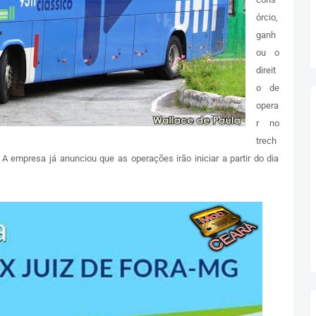
órcio,
ganh
ou o
direit
o de
opera
r no
trech
 A empresa já anunciou que as operações irão iniciar a partir do dia