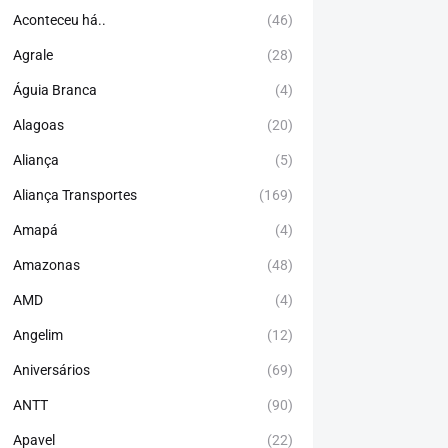
Aconteceu há..
(46)
Agrale
(28)
Águia Branca
(4)
Alagoas
(20)
Aliança
(5)
Aliança Transportes
(169)
Amapá
(4)
Amazonas
(48)
AMD
(4)
Angelim
(12)
Aniversários
(69)
ANTT
(90)
Apavel
(22)