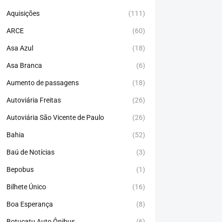
Aquisições
(111)
ARCE
(60)
Asa Azul
(18)
Asa Branca
(6)
Aumento de passagens
(18)
Autoviária Freitas
(26)
Autoviária São Vicente de Paulo
(26)
Bahia
(52)
Baú de Notícias
(3)
Bepobus
(1)
Bilhete Único
(16)
Boa Esperança
(8)
Botucatu Auto Ônibus
(6)