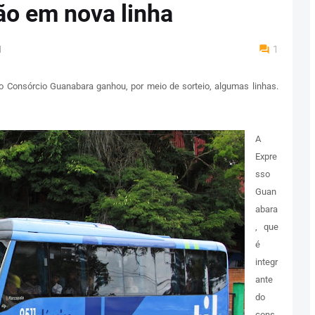
ção em nova linha
M
1
o Consórcio Guanabara ganhou, por meio de sorteio, algumas linhas.
A
Expre
sso
Guan
abara
, que
é
integr
ante
do
cons