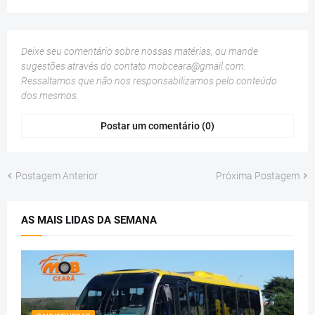
Deixe seu comentário sobre nossas matérias, ou mande
sugestões através do contato
mobceara@gmail.com
.
Ressaltamos que não nos responsabilizamos pelo conteúdo
dos mesmos.
Postar um comentário (0)
Postagem Anterior
Próxima Postagem
AS MAIS LIDAS DA SEMANA