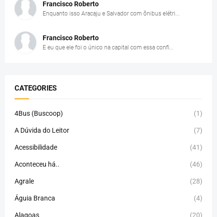
Francisco Roberto
Enquanto isso Aracaju e Salvador com ônibus elétri...
Francisco Roberto
E eu que ele foi o único na capital com essa confi...
CATEGORIES
4Bus (Buscoop)
(1)
A Dúvida do Leitor
(7)
Acessibilidade
(41)
Aconteceu há..
(46)
Agrale
(28)
Águia Branca
(4)
Alagoas
(20)