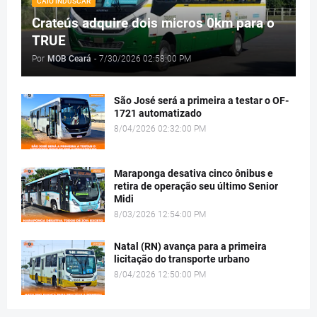
CAIO INDUSCAR
Crateús adquire dois micros 0km para o
TRUE
Por
MOB Ceará
-
7/30/2026 02:58:00 PM
São José será a primeira a testar o OF-
1721 automatizado
8/04/2026 02:32:00 PM
Maraponga desativa cinco ônibus e
retira de operação seu último Senior
Midi
8/03/2026 12:54:00 PM
Natal (RN) avança para a primeira
licitação do transporte urbano
8/04/2026 12:50:00 PM