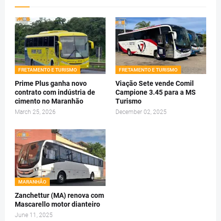
FRETAMENTO E TURISMO
FRETAMENTO E TURISMO
Prime Plus ganha novo
Viação Sete vende Comil
contrato com indústria de
Campione 3.45 para a MS
cimento no Maranhão
Turismo
March 25, 2026
December 02, 2025
MARANHÃO
Zanchettur (MA) renova com
Mascarello motor dianteiro
June 11, 2025