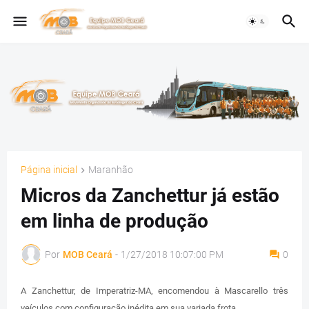
Página inicial
Maranhão
Micros da Zanchettur já estão
em linha de produção
Por
MOB Ceará
-
1/27/2018 10:07:00 PM
0
A Zanchettur, de Imperatriz-MA, encomendou à Mascarello três
veículos com configuração inédita em sua variada frota.