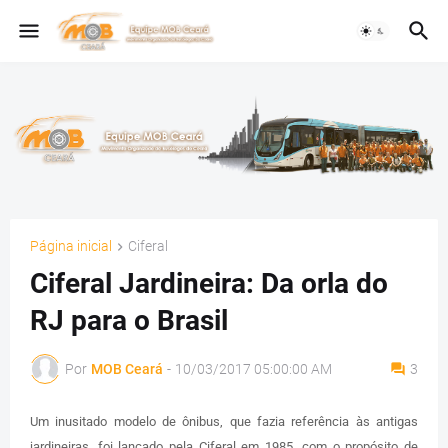
Página inicial
Ciferal
Ciferal Jardineira: Da orla do
RJ para o Brasil
Por
MOB Ceará
-
10/03/2017 05:00:00 AM
3
Um inusitado modelo de ônibus, que fazia referência às antigas
jardineiras, foi lançado pela Ciferal em 1985, com o propósito de