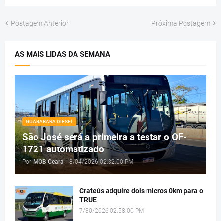
Postagem Anterior
Próxima Postagem
AS MAIS LIDAS DA SEMANA
GUANABARA DIESEL
São José será a primeira a testar o OF-
1721 automatizado
Por
MOB Ceará
-
8/04/2026 02:32:00 PM
Crateús adquire dois micros 0km para o
TRUE
7/30/2026 02:58:00 PM