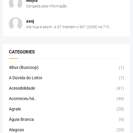
Mayla
Obrigada pela informação.
aasj
Até hoje é assim. A 67 mantém o 907 (2009) na 710....
CATEGORIES
4Bus (Buscoop)
(1)
A Dúvida do Leitor
(7)
Acessibilidade
(41)
Aconteceu há..
(46)
Agrale
(28)
Águia Branca
(4)
Alagoas
(20)