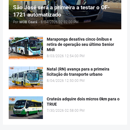
São José será a primeira a testar o OF-
1721 automatizado
Por
MOB Ceará
-
8/04/2026 02:32:00 PM
Maraponga desativa cinco ônibus e
retira de operação seu último Senior
Midi
8/03/2026 12:54:00 PM
Natal (RN) avança para a primeira
licitação do transporte urbano
8/04/2026 12:50:00 PM
Crateús adquire dois micros 0km para o
TRUE
7/30/2026 02:58:00 PM