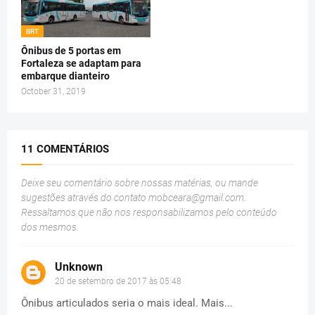
BRT
Ônibus de 5 portas em
Fortaleza se adaptam para
embarque dianteiro
October 31, 2019
11 COMENTÁRIOS
Deixe seu comentário sobre nossas matérias, ou mande
sugestões através do contato
mobceara@gmail.com
.
Ressaltamos que não nos responsabilizamos pelo conteúdo
dos mesmos.
Unknown
20 de setembro de 2017 às 05:48
Ônibus articulados seria o mais ideal. Mais...