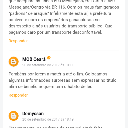
que adequará as linhas 600-Messejana/Frei Cirilo e 650-
Messejana/Centro via BR 116. Com os maus famigerados
"padróns" de araque? Infelizmente está aí, a prefeitura
conivente com os empresários gananciosos no
desrespeito a nós usuários do transporte público. Que
pagamos caro por um transporte desconfortável.
Responder
MOB Ceará
20 de setembro de 2017 às 10:11
Parabéns por lerem a matéria até o fim. Colocamos
algumas informações surpresas sem expressar no título
afim de beneficiar quem tem o hábito de ler.
Responder
Demysson
20 de setembro de 2017 às 18:19