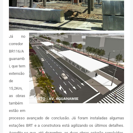
Já no
corredor
BR116/A
guanamb
i, que tem
extensão
de
15,2Km,
as obras
também
estão em
processo avançado de conclusão. Já foram instaladas algumas
estações BRT e a construtora está agilizando os últimos detalhes.
Acredita-se que, até dezembro, as duas obras estarão concluídas.