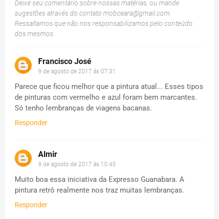
Deixe seu comentário sobre nossas matérias, ou mande
sugestões através do contato
mobceara@gmail.com
.
Ressaltamos que não nos responsabilizamos pelo conteúdo
dos mesmos.
Francisco José
9 de agosto de 2017 às 07:31
Parece que ficou melhor que a pintura atual... Esses tipos
de pinturas com vermelho e azul foram bem marcantes.
Só tenho lembranças de viagens bacanas.
Responder
Almir
9 de agosto de 2017 às 10:45
Muito boa essa iniciativa da Expresso Guanabara. A
pintura retrô realmente nos traz muitas lembranças.
Responder