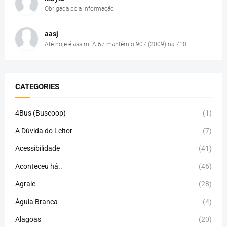
Obrigada pela informação.
aasj
Até hoje é assim. A 67 mantém o 907 (2009) na 710....
CATEGORIES
4Bus (Buscoop)
(1)
A Dúvida do Leitor
(7)
Acessibilidade
(41)
Aconteceu há..
(46)
Agrale
(28)
Águia Branca
(4)
Alagoas
(20)