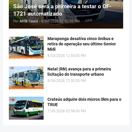
São José será a primeira a testar o OF-
1721 automatizado
Por
MOB Ceará
-
8/04/2026 02:32:00 PM
Maraponga desativa cinco ônibus e
retira de operação seu último Senior
Midi
8/03/2026 12:54:00 PM
Natal (RN) avança para a primeira
licitação do transporte urbano
8/04/2026 12:50:00 PM
Crateús adquire dois micros 0km para o
TRUE
7/30/2026 02:58:00 PM