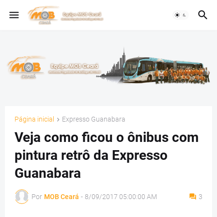
Página inicial
Expresso Guanabara
Veja como ficou o ônibus com
pintura retrô da Expresso
Guanabara
Por
MOB Ceará
-
8/09/2017 05:00:00 AM
3