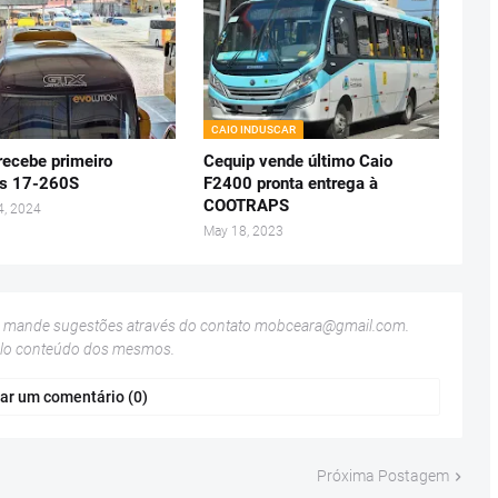
CAIO INDUSCAR
recebe primeiro
Cequip vende último Caio
us 17-260S
F2400 pronta entrega à
COOTRAPS
4, 2024
May 18, 2023
u mande sugestões através do contato
mobceara@gmail.com
.
elo conteúdo dos mesmos.
ar um comentário (0)
Próxima Postagem