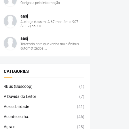
Obrigada pela informação.
aasj
Até hoje é assim. A 67 mantém o 907
(2009) na 710....
aasj
Torcendo para que venha mais ônibus
automatizados ...
CATEGORIES
4Bus (Buscoop)
(1)
A Dúvida do Leitor
(7)
Acessibilidade
(41)
Aconteceu há..
(46)
Agrale
(28)