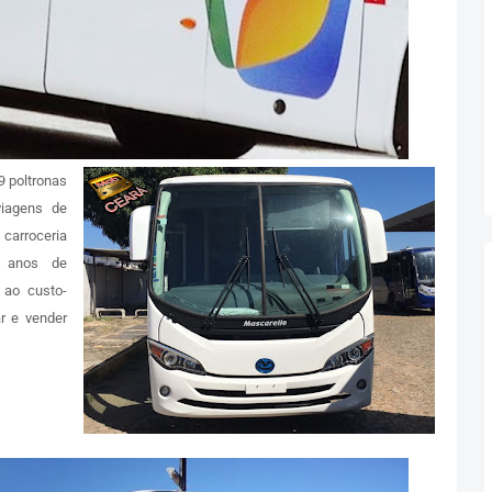
9 poltronas
viagens de
carroceria
5 anos de
 ao custo-
r e vender