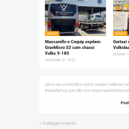
CEQUIP
CEQUIP
Mascarello e Cequip expõem
Gertaxi 
GranMicro S3 com chassi
Volksb
Volks 9-180
October 1
November 01, 2025
Deixe seu comentário sobre nossas matérias, o
Ressaltamos que não nos responsabilizamos p
Post
Postagem Anterior