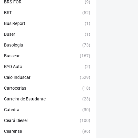
BRS-FOR
(9)
BRT
(52)
Bus Report
(1)
Buser
(1)
Busologia
(73)
Busscar
(167)
BYD Auto
(2)
Caio Induscar
(529)
Carrocerias
(18)
Carteira de Estudante
(23)
Catedral
(30)
Ceará Diesel
(100)
Cearense
(96)