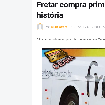
Fretar compra prim
história
Por
MOB Ceará
-
8/09/2017 01:27:00 P
A Fretar Logística comprou da concessionária Ceq