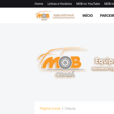
Home
Linhas e Horários
MOB no YouTube
MOB n
INÍCIO
PARCEI
Página inicial
Cequip