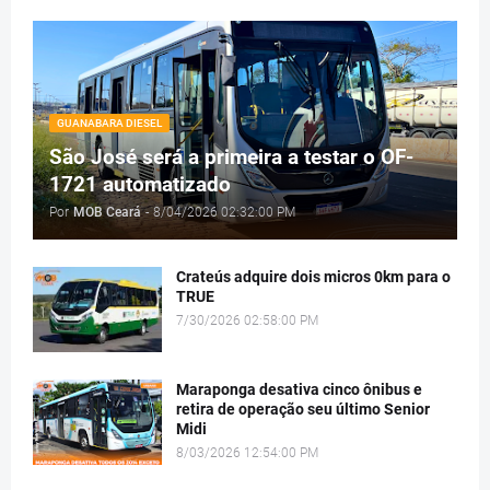
GUANABARA DIESEL
São José será a primeira a testar o OF-
1721 automatizado
Por
MOB Ceará
-
8/04/2026 02:32:00 PM
Crateús adquire dois micros 0km para o
TRUE
7/30/2026 02:58:00 PM
Maraponga desativa cinco ônibus e
retira de operação seu último Senior
Midi
8/03/2026 12:54:00 PM