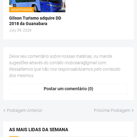
DESATIVADOS
Gilson Turismo adquire DD
2018 da Guanabara
July 09, 2026
Deixe seu comentário sobre nossas matérias, ou mande
sugestões através do contato
mobceara@gmail.com
.
Ressaltamos que não nos responsabilizamos pelo conteúdo
dos mesmos.
Postar um comentário (0)
Postagem Anterior
Próxima Postagem
AS MAIS LIDAS DA SEMANA