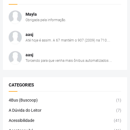
Mayla
Obrigada pela informação.
aasj
Até hoje é assim. A 67 mantém o 907 (2009) na 710....
aasj
Torcendo para que venha mais ônibus automatizados ...
CATEGORIES
4Bus (Buscoop)
(1)
A Dúvida do Leitor
(7)
Acessibilidade
(41)