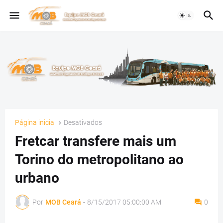
Página inicial
Desativados
Fretcar transfere mais um
Torino do metropolitano ao
urbano
Por
MOB Ceará
-
8/15/2017 05:00:00 AM
0