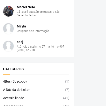
Maciel Neto
Já falei é questão de meses, a São
Benedito fechar...
Mayla
Obrigada pela informação.
aasj
Até hoje é assim. A 67 mantém o 907
(2009) na 710....
CATEGORIES
4Bus (Buscoop)
(1)
A Dúvida do Leitor
(7)
Acessibilidade
(41)