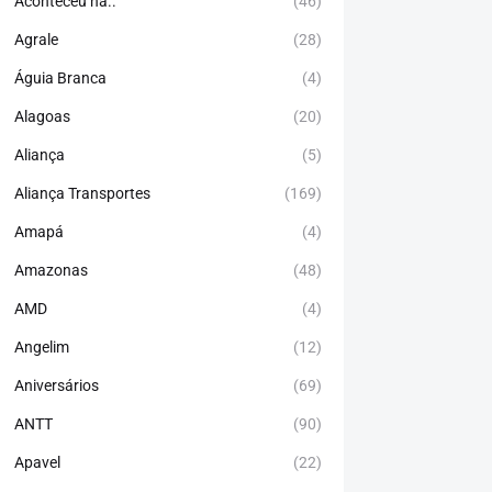
Aconteceu há..
(46)
Agrale
(28)
Águia Branca
(4)
Alagoas
(20)
Aliança
(5)
Aliança Transportes
(169)
Amapá
(4)
Amazonas
(48)
AMD
(4)
Angelim
(12)
Aniversários
(69)
ANTT
(90)
Apavel
(22)