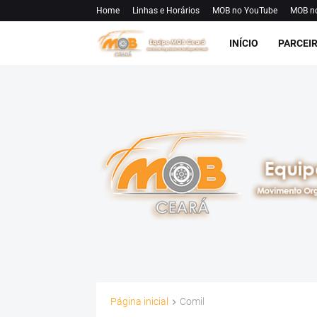
Home
Linhas e Horários
MOB no YouTube
MOB n
INÍCIO
PARCEI
Página inicial
Comil