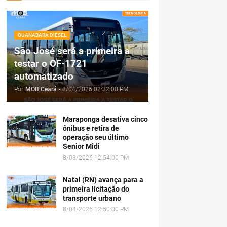
GUANABARA DIESEL
São José será a primeira a
testar o OF-1721
automatizado
Por
MOB Ceará
-
8/04/2026 02:32:00 PM
Maraponga desativa cinco
ônibus e retira de
operação seu último
Senior Midi
8/03/2026 12:54:00 PM
Natal (RN) avança para a
primeira licitação do
transporte urbano
8/04/2026 12:50:00 PM