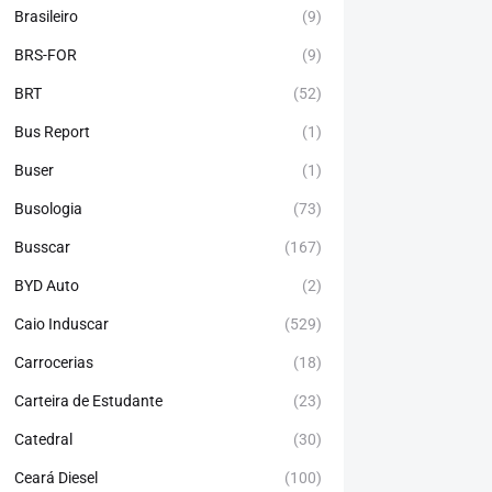
Brasileiro
(9)
BRS-FOR
(9)
BRT
(52)
Bus Report
(1)
Buser
(1)
Busologia
(73)
Busscar
(167)
BYD Auto
(2)
Caio Induscar
(529)
Carrocerias
(18)
Carteira de Estudante
(23)
Catedral
(30)
Ceará Diesel
(100)