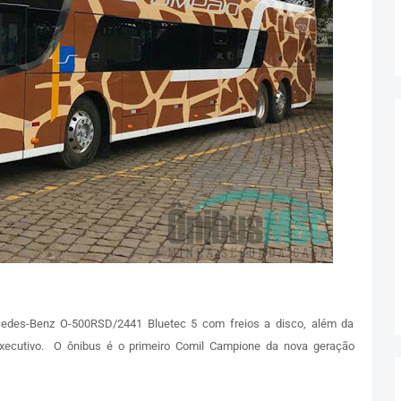
rcedes-Benz O-500RSD/2441 Bluetec 5 com freios a disco, além da
/Executivo. O ônibus é o primeiro Comil Campione da nova geração