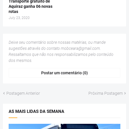
Transporte gratuito de
Aquiraz ganha 06 novas
rotas
July 23, 2020
Deixe seu comentário sobre nossas matérias, ou mande
sugestões através do contato
mobceara@gmail.com
.
Ressaltamos que não nos responsabilizamos pelo conteúdo
dos mesmos.
Postar um comentário (0)
Postagem Anterior
Próxima Postagem
AS MAIS LIDAS DA SEMANA