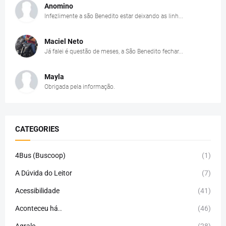
Anomino
Infezlimente a são Benedito estar deixando as linh...
Maciel Neto
Já falei é questão de meses, a São Benedito fechar...
Mayla
Obrigada pela informação.
CATEGORIES
4Bus (Buscoop)
(1)
A Dúvida do Leitor
(7)
Acessibilidade
(41)
Aconteceu há..
(46)
Agrale
(28)