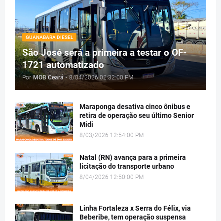
GUANABARA DIESEL
São José será a primeira a testar o OF-
1721 automatizado
Por
MOB Ceará
-
8/04/2026 02:32:00 PM
Maraponga desativa cinco ônibus e
retira de operação seu último Senior
Midi
8/03/2026 12:54:00 PM
Natal (RN) avança para a primeira
licitação do transporte urbano
8/04/2026 12:50:00 PM
Linha Fortaleza x Serra do Félix, via
Beberibe, tem operação suspensa