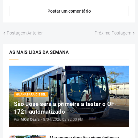
Postar um comentário
Postagem Anterior
Próxima Postagem
AS MAIS LIDAS DA SEMANA
GUANABARA DIESEL
São José será a primeira a testar o OF-
1721 automatizado
Por
MOB Ceará
-
8/04/2026 02:32:00 PM
Maraponga desativa cinco ônibus e