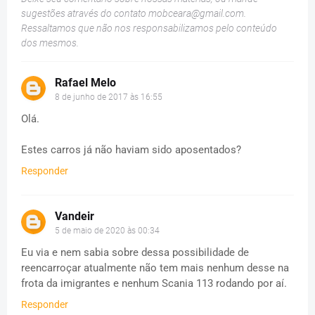
sugestões através do contato
mobceara@gmail.com
.
Ressaltamos que não nos responsabilizamos pelo conteúdo
dos mesmos.
Rafael Melo
8 de junho de 2017 às 16:55
Olá.
Estes carros já não haviam sido aposentados?
Responder
Vandeir
5 de maio de 2020 às 00:34
Eu via e nem sabia sobre dessa possibilidade de
reencarroçar atualmente não tem mais nenhum desse na
frota da imigrantes e nenhum Scania 113 rodando por aí.
Responder