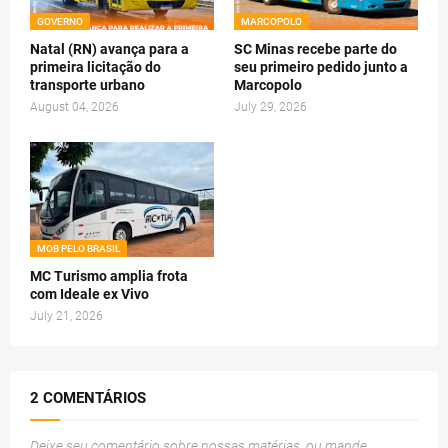
GOVERNO
MARCOPOLO
Natal (RN) avança para a
SC Minas recebe parte do
primeira licitação do
seu primeiro pedido junto a
transporte urbano
Marcopolo
August 04, 2026
July 29, 2026
MOB PELO BRASIL
MC Turismo amplia frota
com Ideale ex Vivo
July 21, 2026
2 COMENTÁRIOS
Deixe seu comentário sobre nossas matérias, ou mande