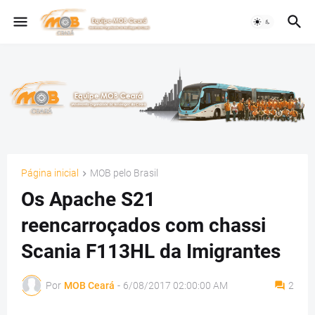
Página inicial
MOB pelo Brasil
Os Apache S21
reencarroçados com chassi
Scania F113HL da Imigrantes
Por
MOB Ceará
-
6/08/2017 02:00:00 AM
2