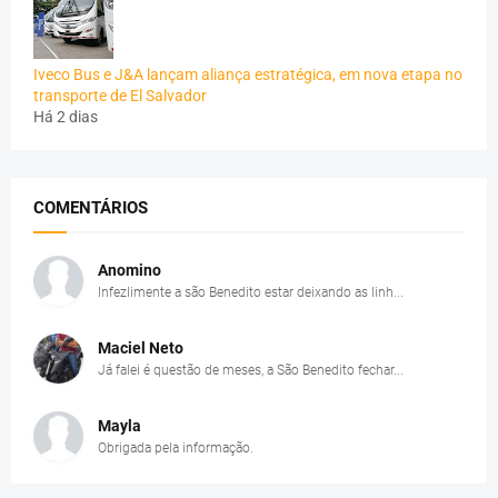
Iveco Bus e J&A lançam aliança estratégica, em nova etapa no
transporte de El Salvador
Há 2 dias
COMENTÁRIOS
Anomino
Infezlimente a são Benedito estar deixando as linh...
Maciel Neto
Já falei é questão de meses, a São Benedito fechar...
Mayla
Obrigada pela informação.