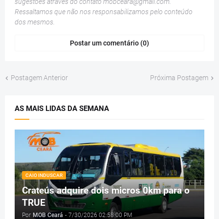
sugestões através do contato
mobceara@gmail.com
.
Ressaltamos que não nos responsabilizamos pelo conteúdo
dos mesmos.
Postar um comentário (0)
Postagem Anterior
Próxima Postagem
AS MAIS LIDAS DA SEMANA
CAIO INDUSCAR
Crateús adquire dois micros 0km para o
TRUE
Por
MOB Ceará
-
7/30/2026 02:58:00 PM