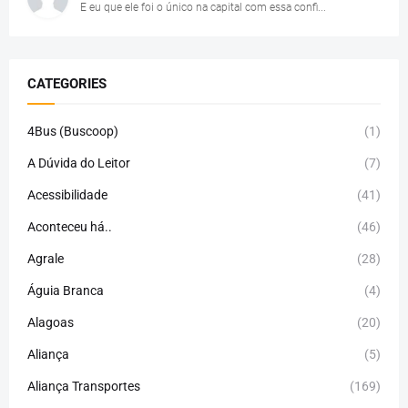
E eu que ele foi o único na capital com essa confi...
CATEGORIES
4Bus (Buscoop)
(1)
A Dúvida do Leitor
(7)
Acessibilidade
(41)
Aconteceu há..
(46)
Agrale
(28)
Águia Branca
(4)
Alagoas
(20)
Aliança
(5)
Aliança Transportes
(169)