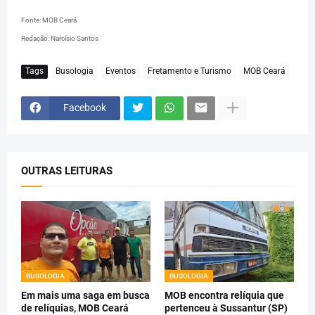
Fonte: MOB Ceará
Redação: Narcísio Santos
Tags
Busologia
Eventos
Fretamento e Turismo
MOB Ceará
Facebook
OUTRAS LEITURAS
BUSOLOGIA
BUSOLOGIA
Em mais uma saga em busca
MOB encontra relíquia que
de relíquias, MOB Ceará
pertenceu à Sussantur (SP)