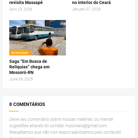
revisita Massapê
no interior do Ceará
April 23, 2026
January 07, 2026
BUSOLOGIA
Saga “Em Busca de
Relíquias” chega em
Mossoró-RN
June 09, 2025
8 COMENTÁRIOS
Deixe seu comentário sobre nossas matérias, ou mande
sugestões através do contato
mobceara@gmail.com
.
Ressaltamos que não nos responsabilizamos pelo conteúdo