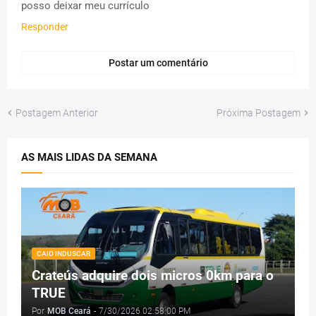
posso deixar meu currículo
Responder
Postar um comentário
Postagem Anterior
Próxima Postagem
AS MAIS LIDAS DA SEMANA
CAIO INDUSCAR
Crateús adquire dois micros 0km para o
TRUE
Por
MOB Ceará
-
7/30/2026 02:58:00 PM