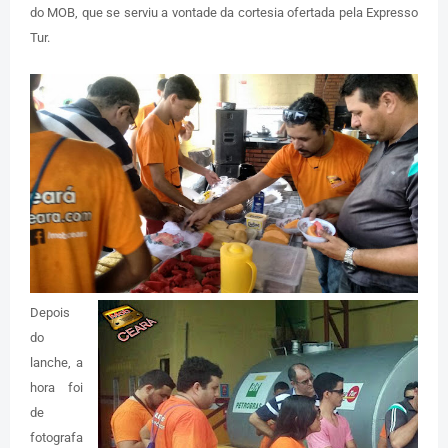
do MOB, que se serviu a vontade da cortesia ofertada pela Expresso
Tur.
Depois
do
lanche, a
hora foi
de
fotografa