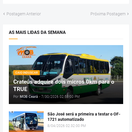
Postagem Anterior
Próxima Postagem
AS MAIS LIDAS DA SEMANA
CAIO INDUSCAR
Crateús adquire dois micros 0km para o
TRUE
Por
MOB Ceará
-
7/30/2026 02:58:00 PM
São José será a primeira a testar o OF-
1721 automatizado
8/04/2026 02:32:00 PM