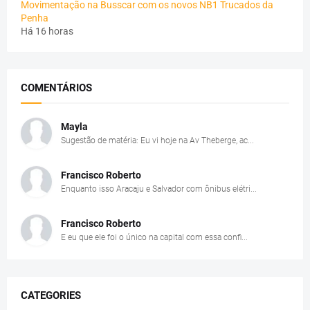
Movimentação na Busscar com os novos NB1 Trucados da
Penha
Há 16 horas
COMENTÁRIOS
Mayla
Sugestão de matéria: Eu vi hoje na Av Theberge, ac...
Francisco Roberto
Enquanto isso Aracaju e Salvador com ônibus elétri...
Francisco Roberto
E eu que ele foi o único na capital com essa confi...
CATEGORIES