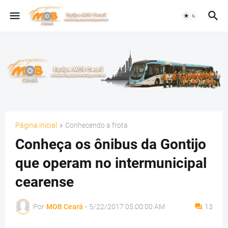
Página inicial
Conhecendo a frota
Conheça os ônibus da Gontijo
que operam no intermunicipal
cearense
Por
MOB Ceará
-
5/22/2017 05:00:00 AM
13