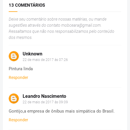
13 COMENTÁRIOS
Deixe seu comentário sobre nossas matérias, ou mande
sugestões através do contato
mobceara@gmail.com
.
Ressaltamos que não nos responsabilizamos pelo conteúdo
dos mesmos.
Unknown
22 de maio de 2017 às 07:26
Pintura linda
Responder
Leandro Nascimento
22 de maio de 2017 às 09:09
Gontijo,a empresa de ônibus mais simpática do Brasil.
Responder