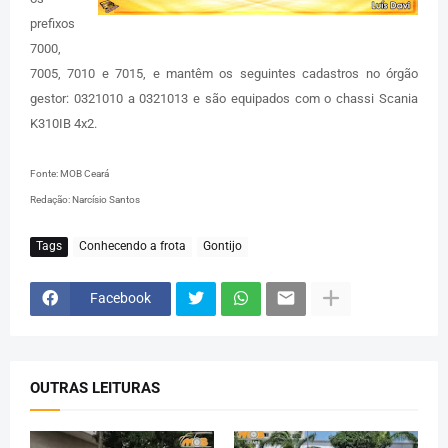
prefixos
7000,
7005, 7010 e 7015, e mantêm os seguintes cadastros no órgão
gestor: 0321010 a 0321013 e são equipados com o chassi Scania
K310IB 4x2.
Fonte: MOB Ceará
Redação: Narcísio Santos
Tags
Conhecendo a frota
Gontijo
Facebook
OUTRAS LEITURAS