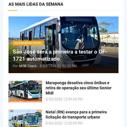
AS MAIS LIDAS DA SEMANA
GUANABARA DIESEL
São José será a primeira a testar o OF-
1721 automatizado
Por
MOB Ceará
-
8/04/2026 02:32:00 PM
Maraponga desativa cinco ônibus e
retira de operação seu último Senior
Midi
8/03/2026 12:54:00 PM
Natal (RN) avança para a primeira
licitação do transporte urbano
8/04/2026 12:50:00 PM