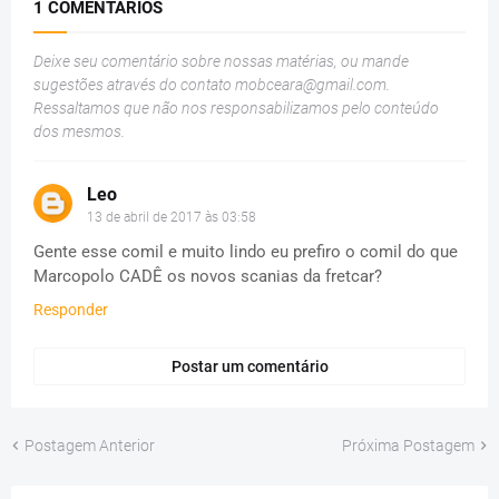
1 COMENTÁRIOS
Deixe seu comentário sobre nossas matérias, ou mande
sugestões através do contato
mobceara@gmail.com
.
Ressaltamos que não nos responsabilizamos pelo conteúdo
dos mesmos.
Leo
13 de abril de 2017 às 03:58
Gente esse comil e muito lindo eu prefiro o comil do que
Marcopolo CADÊ os novos scanias da fretcar?
Responder
Postar um comentário
Postagem Anterior
Próxima Postagem