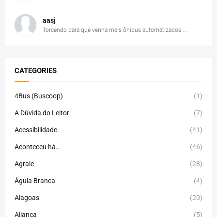
aasj
Torcendo para que venha mais ônibus automatizados ...
CATEGORIES
4Bus (Buscoop)
(1)
A Dúvida do Leitor
(7)
Acessibilidade
(41)
Aconteceu há..
(46)
Agrale
(28)
Águia Branca
(4)
Alagoas
(20)
Aliança
(5)