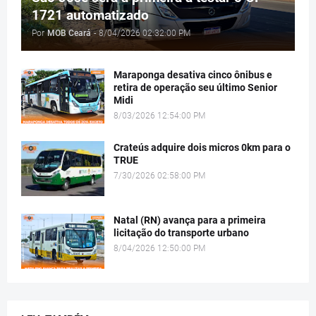
1721 automatizado
Por
MOB Ceará
-
8/04/2026 02:32:00 PM
Maraponga desativa cinco ônibus e
retira de operação seu último Senior
Midi
8/03/2026 12:54:00 PM
Crateús adquire dois micros 0km para o
TRUE
7/30/2026 02:58:00 PM
Natal (RN) avança para a primeira
licitação do transporte urbano
8/04/2026 12:50:00 PM