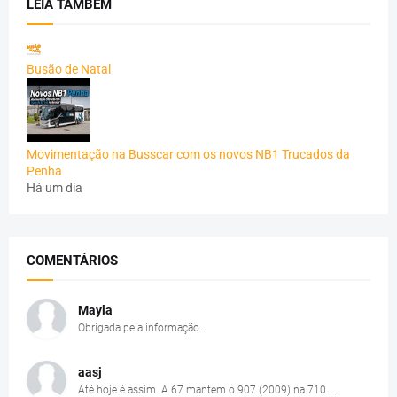
LEIA TAMBÉM
Busão de Natal
Movimentação na Busscar com os novos NB1 Trucados da
Penha
Há um dia
COMENTÁRIOS
Mayla
Obrigada pela informação.
aasj
Até hoje é assim. A 67 mantém o 907 (2009) na 710....