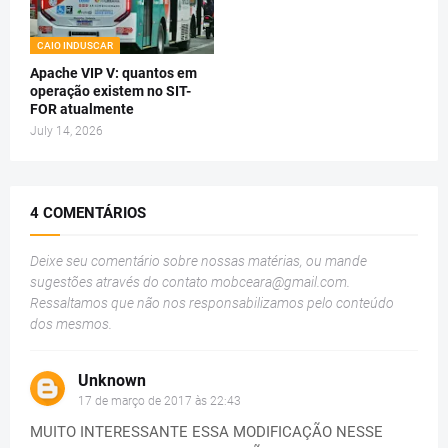
CAIO INDUSCAR
Apache VIP V: quantos em
operação existem no SIT-
FOR atualmente
July 14, 2026
4 COMENTÁRIOS
Deixe seu comentário sobre nossas matérias, ou mande
sugestões através do contato
mobceara@gmail.com
.
Ressaltamos que não nos responsabilizamos pelo conteúdo
dos mesmos.
Unknown
17 de março de 2017 às 22:43
MUITO INTERESSANTE ESSA MODIFICAÇÃO NESSE