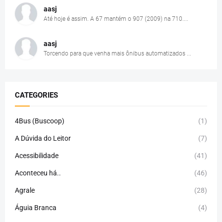
aasj
Até hoje é assim. A 67 mantém o 907 (2009) na 710....
aasj
Torcendo para que venha mais ônibus automatizados ...
CATEGORIES
4Bus (Buscoop)
(1)
A Dúvida do Leitor
(7)
Acessibilidade
(41)
Aconteceu há..
(46)
Agrale
(28)
Águia Branca
(4)