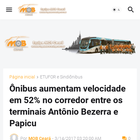
Página inicial
ETUFOR e Sindiônibus
Ônibus aumentam velocidade
em 52% no corredor entre os
terminais Antônio Bezerra e
Papicu
Por
MOB Ceará
-
3/14/2017 03:20:00 AM
0