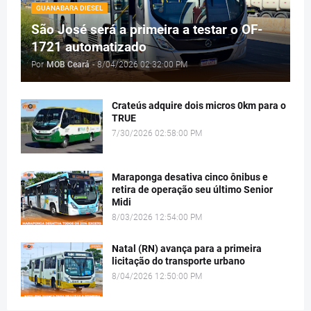
GUANABARA DIESEL
São José será a primeira a testar o OF-
1721 automatizado
Por
MOB Ceará
-
8/04/2026 02:32:00 PM
Crateús adquire dois micros 0km para o
TRUE
7/30/2026 02:58:00 PM
Maraponga desativa cinco ônibus e
retira de operação seu último Senior
Midi
8/03/2026 12:54:00 PM
Natal (RN) avança para a primeira
licitação do transporte urbano
8/04/2026 12:50:00 PM