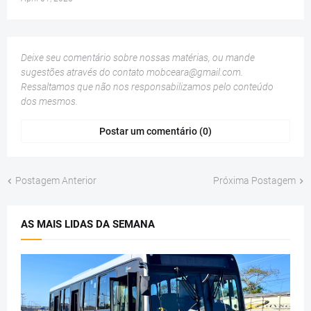
Deixe seu comentário sobre nossas matérias, ou mande
sugestões através do contato
mobceara@gmail.com
.
Ressaltamos que não nos responsabilizamos pelo conteúdo
dos mesmos.
Postar um comentário (0)
Postagem Anterior
Próxima Postagem
AS MAIS LIDAS DA SEMANA