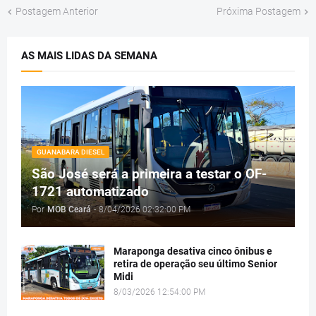
Postagem Anterior
Próxima Postagem
AS MAIS LIDAS DA SEMANA
GUANABARA DIESEL
São José será a primeira a testar o OF-
1721 automatizado
Por
MOB Ceará
-
8/04/2026 02:32:00 PM
Maraponga desativa cinco ônibus e
retira de operação seu último Senior
Midi
8/03/2026 12:54:00 PM