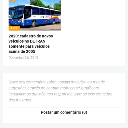
ARCE
2020: cadastro de novos
veículos no DETRAN
somente para veículos
acima de 2005
December 26, 2019
Deixe seu comentário sobre nossas matérias, ou mande
sugestões através do contato
mobceara@gmail.com
.
Ressaltamos que não nos responsabilizamos pelo conteúdo
dos mesmos.
Postar um comentário (0)