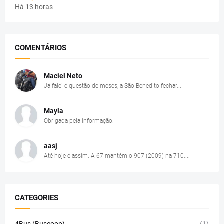
Há 13 horas
COMENTÁRIOS
Maciel Neto
Já falei é questão de meses, a São Benedito fechar...
Mayla
Obrigada pela informação.
aasj
Até hoje é assim. A 67 mantém o 907 (2009) na 710....
CATEGORIES