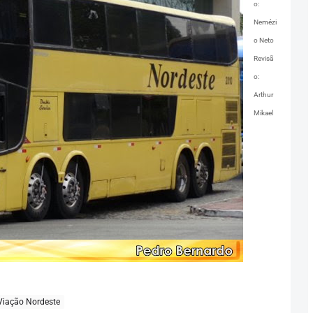
o:
Nemézi
o Neto
Revisã
o:
Arthur
Mikael
Viação Nordeste