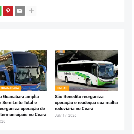
O GUANABARA
LINHAS
o Guanabara amplia
São Benedito reorganiza
e SemiLeito Total e
operação e readequa sua malha
reorganiza operação de
rodoviária no Ceará
ntermunicipais no Ceará
July 17, 2026
2026