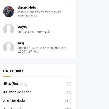
Maciel Neto
Já falei é questão de meses, a São
Benedito fechar...
Mayla
Obrigada pela informação.
aasj
Até hoje é assim. A 67 mantém o 907
(2009) na 710....
CATEGORIES
4Bus (Buscoop)
(1)
A Dúvida do Leitor
(7)
Acessibilidade
(41)