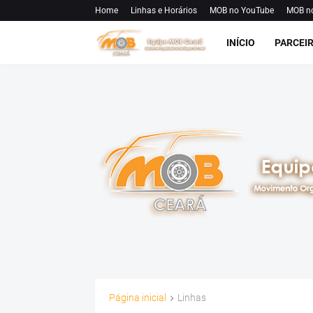
Home
Linhas e Horários
MOB no YouTube
MOB n
INÍCIO
PARCEI
Página inicial
Linhas