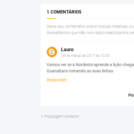
1 COMENTÁRIOS
Deixe seu comentário sobre nossas matérias, o
Ressaltamos que não nos responsabilizamos p
Lauro
28 de março de 2017 às 10:00
Vamos ver se a Nordeste aprende a lição chega
Guanabara tomando as suas linhas
Responder
Po
Postagem Anterior