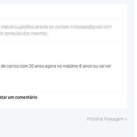
u mande sugestões através do contato
mobceara@gmail.com
.
elo conteúdo dos mesmos.
 de carros com 20 anos agora no máximo 8 anos ou vai ver
star um comentário
Próxima Postagem