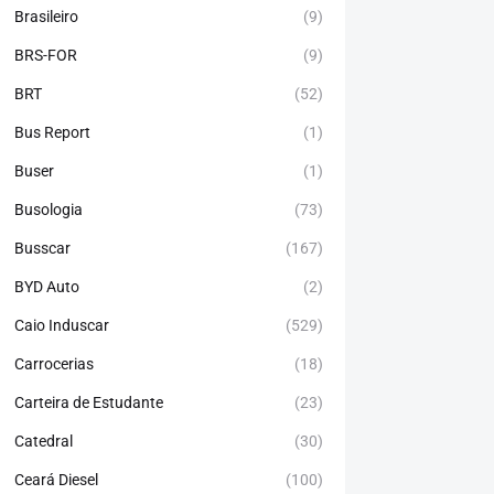
Brasileiro
(9)
BRS-FOR
(9)
BRT
(52)
Bus Report
(1)
Buser
(1)
Busologia
(73)
Busscar
(167)
BYD Auto
(2)
Caio Induscar
(529)
Carrocerias
(18)
Carteira de Estudante
(23)
Catedral
(30)
Ceará Diesel
(100)