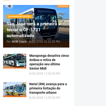
GUANABARA DIESEL
São José será a primeira a
testar o OF-1721
automatizado
Por
MOB Ceará
-
8/04/2026 02:32:00 PM
Maraponga desativa cinco
ônibus e retira de
operação seu último
Senior Midi
8/03/2026 12:54:00 PM
Natal (RN) avança para a
primeira licitação do
transporte urbano
8/04/2026 12:50:00 PM