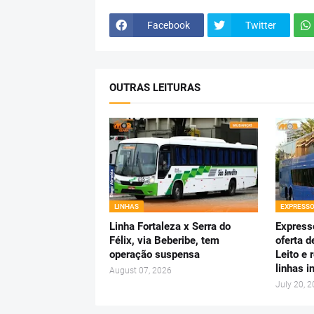
Facebook
Twitter
OUTRAS LEITURAS
LINHAS
EXPRESS
Linha Fortaleza x Serra do
Express
Félix, via Beberibe, tem
oferta d
operação suspensa
Leito e 
linhas i
August 07, 2026
July 20, 