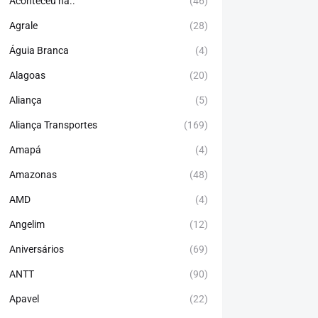
Aconteceu há..
(46)
Agrale
(28)
Águia Branca
(4)
Alagoas
(20)
Aliança
(5)
Aliança Transportes
(169)
Amapá
(4)
Amazonas
(48)
AMD
(4)
Angelim
(12)
Aniversários
(69)
ANTT
(90)
Apavel
(22)