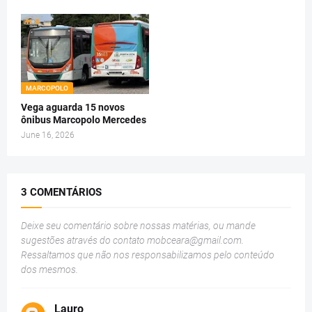
MARCOPOLO
Vega aguarda 15 novos
ônibus Marcopolo Mercedes
June 16, 2026
3 COMENTÁRIOS
Deixe seu comentário sobre nossas matérias, ou mande
sugestões através do contato
mobceara@gmail.com
.
Ressaltamos que não nos responsabilizamos pelo conteúdo
dos mesmos.
Lauro