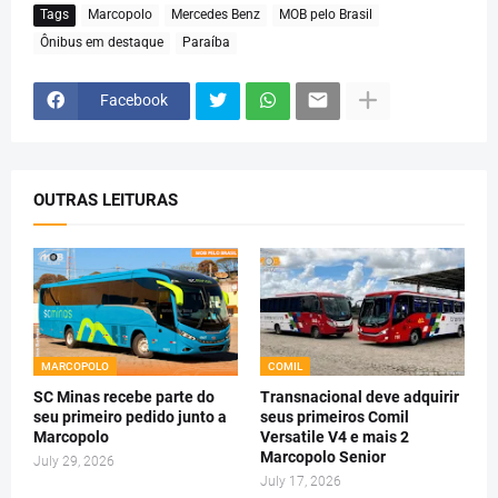
Tags
Marcopolo
Mercedes Benz
MOB pelo Brasil
Ônibus em destaque
Paraíba
Facebook
OUTRAS LEITURAS
MARCOPOLO
COMIL
SC Minas recebe parte do
Transnacional deve adquirir
seu primeiro pedido junto a
seus primeiros Comil
Marcopolo
Versatile V4 e mais 2
Marcopolo Senior
July 29, 2026
July 17, 2026