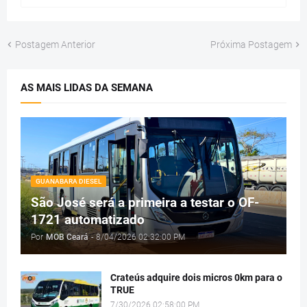
Postagem Anterior
Próxima Postagem
AS MAIS LIDAS DA SEMANA
GUANABARA DIESEL
São José será a primeira a testar o OF-
1721 automatizado
Por
MOB Ceará
-
8/04/2026 02:32:00 PM
Crateús adquire dois micros 0km para o
TRUE
7/30/2026 02:58:00 PM