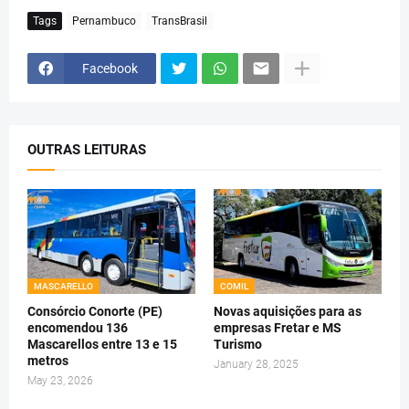
Tags
Pernambuco
TransBrasil
Facebook
OUTRAS LEITURAS
MASCARELLO
COMIL
Consórcio Conorte (PE)
Novas aquisições para as
encomendou 136
empresas Fretar e MS
Mascarellos entre 13 e 15
Turismo
metros
January 28, 2025
May 23, 2026