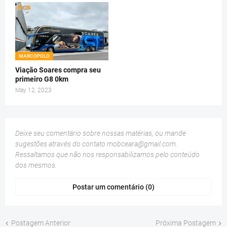
MARCOPOLO
Viação Soares compra seu
primeiro G8 0km
May 12, 2023
Deixe seu comentário sobre nossas matérias, ou mande
sugestões através do contato
mobceara@gmail.com
.
Ressaltamos que não nos responsabilizamos pelo conteúdo
dos mesmos.
Postar um comentário (0)
Postagem Anterior
Próxima Postagem