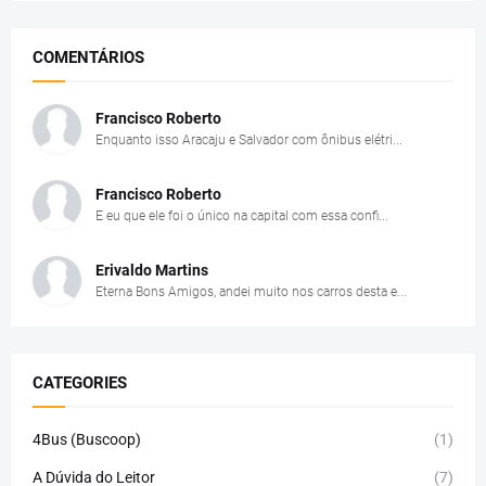
COMENTÁRIOS
Francisco Roberto
Enquanto isso Aracaju e Salvador com ônibus elétri...
Francisco Roberto
E eu que ele foi o único na capital com essa confi...
Erivaldo Martins
Eterna Bons Amigos, andei muito nos carros desta e...
CATEGORIES
4Bus (Buscoop)
(1)
A Dúvida do Leitor
(7)