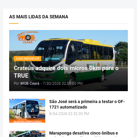
AS MAIS LIDAS DA SEMANA
CAIO INDUSCAR
Crateús adquire dois micros 0km para o
TRUE
Por
MOB Ceará
-
7/30/2026 02:58:00 PM
São José será a primeira a testar o OF-
1721 automatizado
8/04/2026 02:32:00 PM
Maraponga desativa cinco ônibus e