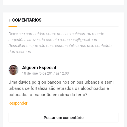
1 COMENTÁRIOS
Deixe seu comentário sobre nossas matérias, ou mande
sugestões através do contato
mobceara@gmail.com
.
Ressaltamos que não nos responsabilizamos pelo conteúdo
dos mesmos.
Alguém Especial
18 de janeiro de 2017 às 12:03
Uma duvida pq q os bancos nos onibus urbanos e semi
urbanos de fortaleza são retirados os alcochoados e
colocados o macarrão em cima do ferro?
Responder
Postar um comentário