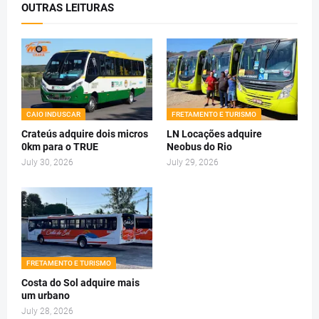
OUTRAS LEITURAS
CAIO INDUSCAR
FRETAMENTO E TURISMO
Crateús adquire dois micros
LN Locações adquire
0km para o TRUE
Neobus do Rio
July 30, 2026
July 29, 2026
FRETAMENTO E TURISMO
Costa do Sol adquire mais
um urbano
July 28, 2026