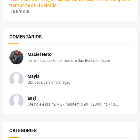
transporte de El Salvador
Há um dia
COMENTÁRIOS
Maciel Neto
Já falei é questão de meses, a São Benedito fechar...
Mayla
Obrigada pela informação.
aasj
Até hoje é assim. A 67 mantém o 907 (2009) na 710....
CATEGORIES