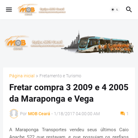
Página inicial
Fretamento e Turismo
Fretar compra 3 2009 e 4 2005
da Maraponga e Vega
Por
MOB Ceará
-
1/18/2017 04:00:00 AM
1
A Maraponga Transportes vendeu seus últimos Caio
Apache S22 que restavam, e que possuiam os prefixos