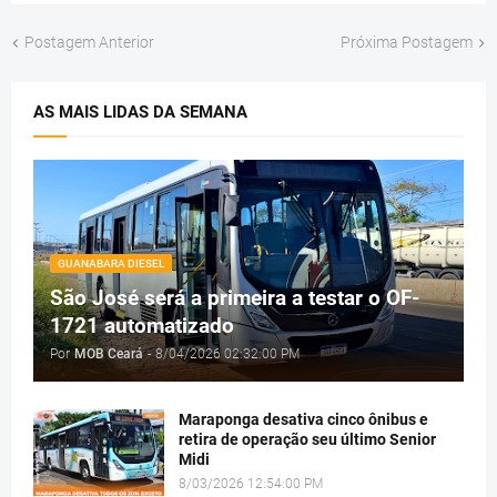
Postagem Anterior
Próxima Postagem
AS MAIS LIDAS DA SEMANA
GUANABARA DIESEL
São José será a primeira a testar o OF-
1721 automatizado
Por
MOB Ceará
-
8/04/2026 02:32:00 PM
Maraponga desativa cinco ônibus e
retira de operação seu último Senior
Midi
8/03/2026 12:54:00 PM