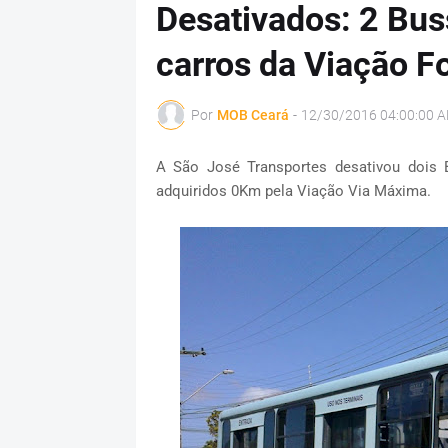
Desativados: 2 Bus
carros da Viação F
Por
MOB Ceará
-
12/30/2016 04:00:00 
A São José Transportes desativou dois 
adquiridos 0Km pela Viação Via Máxima.