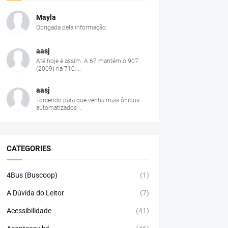
Mayla
Obrigada pela informação.
aasj
Até hoje é assim. A 67 mantém o 907
(2009) na 710....
aasj
Torcendo para que venha mais ônibus
automatizados ...
CATEGORIES
4Bus (Buscoop)
(1)
A Dúvida do Leitor
(7)
Acessibilidade
(41)