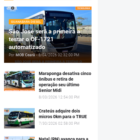
GUANABARA DIESEL
São José será a primeira a
testar o OF-1721
automatizado
Por
MOB Ceará
-
8/04/2026 02:32:00 PM
Maraponga desativa cinco
ônibus e retira de
operação seu último
Senior Midi
8/03/2026 12:54:00 PM
Crateús adquire dois
micros 0km para o TRUE
7/30/2026 02:58:00 PM
Natal (RN) avança para a