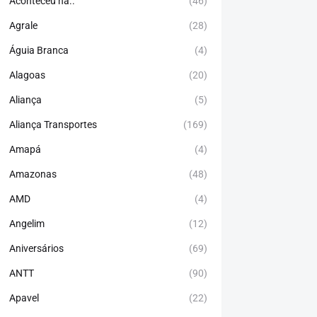
Aconteceu há..
(46)
Agrale
(28)
Águia Branca
(4)
Alagoas
(20)
Aliança
(5)
Aliança Transportes
(169)
Amapá
(4)
Amazonas
(48)
AMD
(4)
Angelim
(12)
Aniversários
(69)
ANTT
(90)
Apavel
(22)