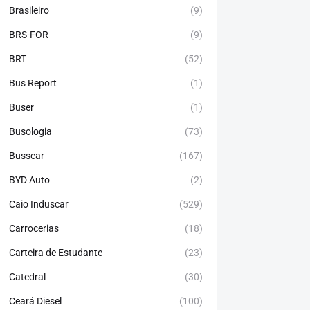
Brasileiro
(9)
BRS-FOR
(9)
BRT
(52)
Bus Report
(1)
Buser
(1)
Busologia
(73)
Busscar
(167)
BYD Auto
(2)
Caio Induscar
(529)
Carrocerias
(18)
Carteira de Estudante
(23)
Catedral
(30)
Ceará Diesel
(100)