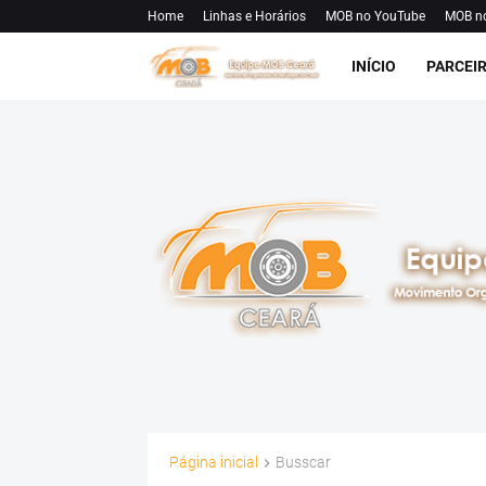
Home
Linhas e Horários
MOB no YouTube
MOB n
INÍCIO
PARCEI
Página inicial
Busscar