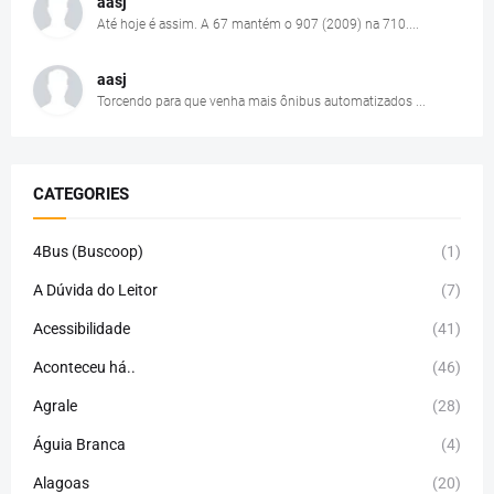
aasj
Até hoje é assim. A 67 mantém o 907 (2009) na 710....
aasj
Torcendo para que venha mais ônibus automatizados ...
CATEGORIES
4Bus (Buscoop)
(1)
A Dúvida do Leitor
(7)
Acessibilidade
(41)
Aconteceu há..
(46)
Agrale
(28)
Águia Branca
(4)
Alagoas
(20)