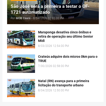
São José será a primeira a testar o OF-
1721 automatizado
Por
MOB Ceará
-
8/04/2026 02:32:00 PM
Maraponga desativa cinco ônibus e
retira de operação seu último Senior
Midi
8/03/2026 12:54:00 PM
Crateús adquire dois micros 0km para o
TRUE
7/30/2026 02:58:00 PM
Natal (RN) avança para a primeira
licitação do transporte urbano
8/04/2026 12:50:00 PM