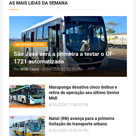
AS MAIS LIDAS DA SEMANA
GUANABARA DIESEL
São José será a primeira a testar o OF-
1721 automatizado
Por
MOB Ceará
-
8/04/2026 02:32:00 PM
Maraponga desativa cinco ônibus e
retira de operação seu último Senior
Midi
8/03/2026 12:54:00 PM
Natal (RN) avança para a primeira
licitação do transporte urbano
8/04/2026 12:50:00 PM