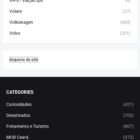
VIPU - Viação Ipu
(4)
Volare
(27)
Volkswagen
(463)
Volvo
(201)
CATEGORIES
Curiosidades
(421)
Desativados
(702)
Fretamento e Turismo
(807)
MOB Ceará
(372)