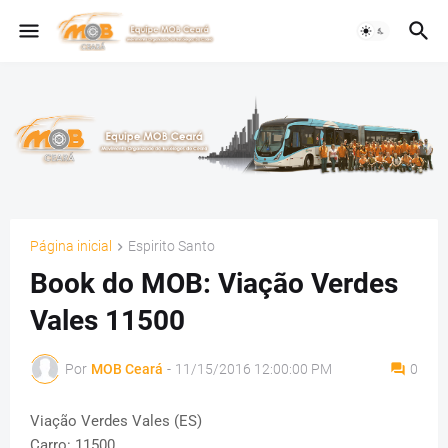
Página inicial
Espirito Santo
Book do MOB: Viação Verdes
Vales 11500
Por
MOB Ceará
-
11/15/2016 12:00:00 PM
0
Viação Verdes Vales (ES)
Carro: 11500