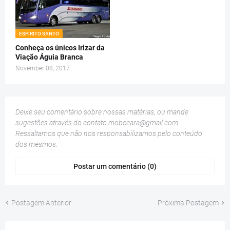
ESPIRITO SANTO
Conheça os únicos Irizar da
Viação Águia Branca
November 08, 2017
Deixe seu comentário sobre nossas matérias, ou mande
sugestões através do contato
mobceara@gmail.com
.
Ressaltamos que não nos responsabilizamos pelo conteúdo
dos mesmos.
Postar um comentário (0)
Postagem Anterior
Próxima Postagem