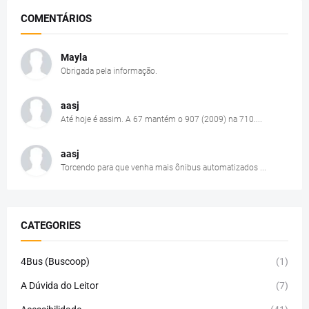
COMENTÁRIOS
Mayla
Obrigada pela informação.
aasj
Até hoje é assim. A 67 mantém o 907 (2009) na 710....
aasj
Torcendo para que venha mais ônibus automatizados ...
CATEGORIES
4Bus (Buscoop)
(1)
A Dúvida do Leitor
(7)