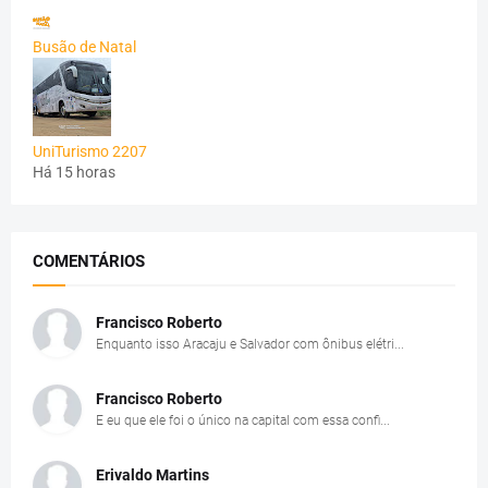
Busão de Natal
UniTurismo 2207
Há 15 horas
COMENTÁRIOS
Francisco Roberto
Enquanto isso Aracaju e Salvador com ônibus elétri...
Francisco Roberto
E eu que ele foi o único na capital com essa confi...
Erivaldo Martins