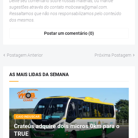
Deixe seu comentário sobre nossas matérias, ou mande
sugestões através do contato
mobceara@gmail.com
.
Ressaltamos que não nos responsabilizamos pelo conteúdo
dos mesmos.
Postar um comentário (0)
Postagem Anterior
Próxima Postagem
AS MAIS LIDAS DA SEMANA
CAIO INDUSCAR
Crateús adquire dois micros 0km para o
TRUE