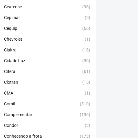
Cearense
(96)
Cepimar
(5)
Cequip
(66)
Chevrolet
(1)
Cialtra
(18)
Cidade Luz
(30)
Ciferal
(61)
Clotran
(15)
CMA
(1)
Comil
(310)
Complementar
(136)
Condor
(3)
Conhecendo a frota
(173)