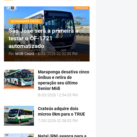
GUANABARA DIESEL
São José será a primeira a
testar o OF-1721
automatizado
Por
MOB Ceará
-
8/04/2026 02:32:00 PM
Maraponga desativa cinco
ônibus e retira de
operação seu último
Senior Midi
8/03/2026 12:54:00 PM
Crateús adquire dois
micros 0km para o TRUE
7/30/2026 02:58:00 PM
Natal (RN) avança para a