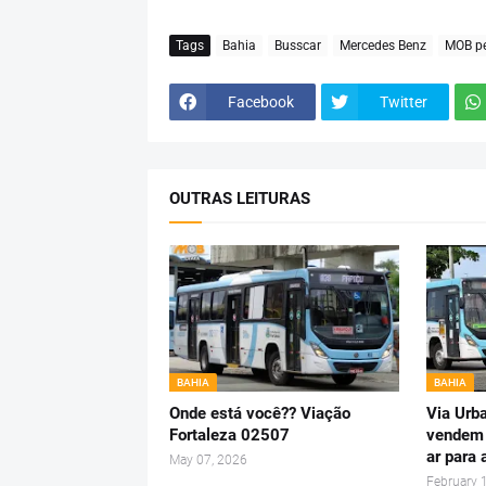
Tags
Bahia
Busscar
Mercedes Benz
MOB pe
Facebook
Twitter
OUTRAS LEITURAS
BAHIA
BAHIA
Onde está você?? Viação
Via Urb
Fortaleza 02507
vendem
ar para 
May 07, 2026
February 