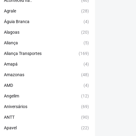
Aconteceu há..
(46)
Agrale
(28)
Águia Branca
(4)
Alagoas
(20)
Aliança
(5)
Aliança Transportes
(169)
Amapá
(4)
Amazonas
(48)
AMD
(4)
Angelim
(12)
Aniversários
(69)
ANTT
(90)
Apavel
(22)