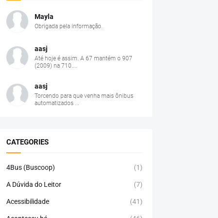
Mayla
Obrigada pela informação.
aasj
Até hoje é assim. A 67 mantém o 907
(2009) na 710....
aasj
Torcendo para que venha mais ônibus
automatizados ...
CATEGORIES
4Bus (Buscoop)
(1)
A Dúvida do Leitor
(7)
Acessibilidade
(41)