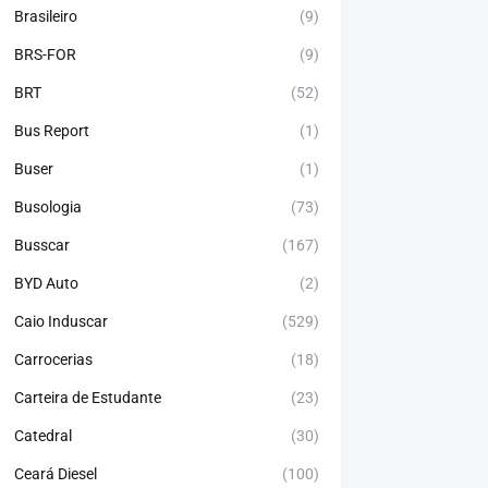
Brasileiro
(9)
BRS-FOR
(9)
BRT
(52)
Bus Report
(1)
Buser
(1)
Busologia
(73)
Busscar
(167)
BYD Auto
(2)
Caio Induscar
(529)
Carrocerias
(18)
Carteira de Estudante
(23)
Catedral
(30)
Ceará Diesel
(100)