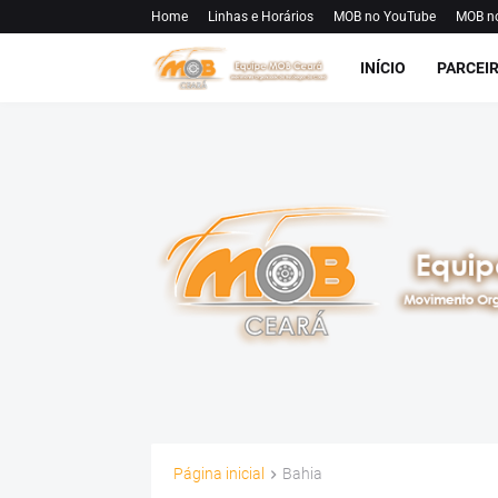
Home
Linhas e Horários
MOB no YouTube
MOB n
INÍCIO
PARCEI
Página inicial
Bahia