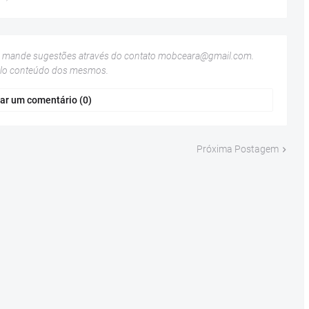
u mande sugestões através do contato
mobceara@gmail.com
.
elo conteúdo dos mesmos.
ar um comentário (0)
Próxima Postagem