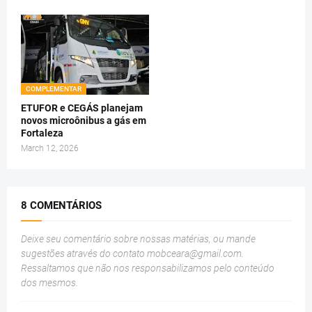
COMPLEMENTAR
ETUFOR e CEGÁS planejam
novos microônibus a gás em
Fortaleza
March 12, 2026
8 COMENTÁRIOS
Deixe seu comentário sobre nossas matérias, ou mande
sugestões através do contato
mobceara@gmail.com
.
Ressaltamos que não nos responsabilizamos pelo conteúdo
dos mesmos.