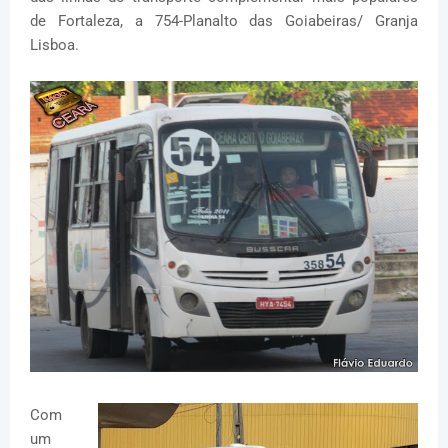
de Fortaleza, a 754-Planalto das Goiabeiras/ Granja
Lisboa.
Com
um