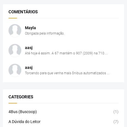
COMENTÁRIOS
Mayla
Obrigada pela informação.
aasj
Até hoje é assim. A 67 mantém o 907 (2009) na 710....
aasj
Torcendo para que venha mais ônibus automatizados ...
CATEGORIES
4Bus (Buscoop)
(1)
A Dúvida do Leitor
(7)