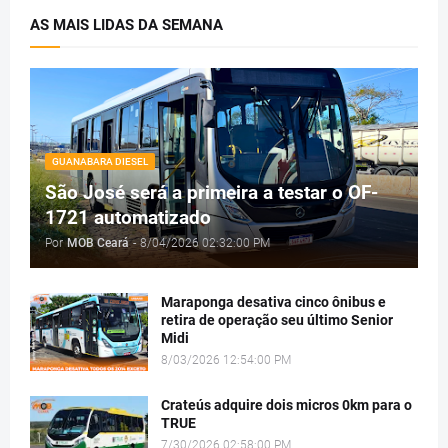
AS MAIS LIDAS DA SEMANA
GUANABARA DIESEL
São José será a primeira a testar o OF-
1721 automatizado
Por
MOB Ceará
-
8/04/2026 02:32:00 PM
Maraponga desativa cinco ônibus e
retira de operação seu último Senior
Midi
8/03/2026 12:54:00 PM
Crateús adquire dois micros 0km para o
TRUE
7/30/2026 02:58:00 PM