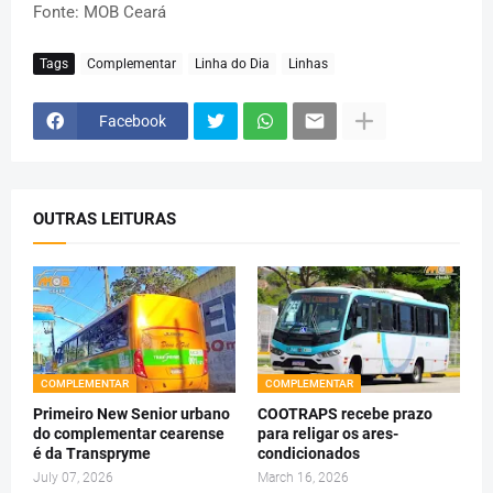
Fonte: MOB Ceará
Tags
Complementar
Linha do Dia
Linhas
Facebook
OUTRAS LEITURAS
COMPLEMENTAR
COMPLEMENTAR
Primeiro New Senior urbano
COOTRAPS recebe prazo
do complementar cearense
para religar os ares-
é da Transpryme
condicionados
July 07, 2026
March 16, 2026