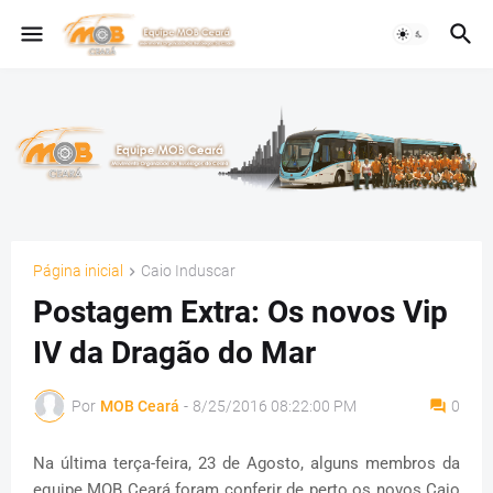
Página inicial
Caio Induscar
Postagem Extra: Os novos Vip
IV da Dragão do Mar
Por
MOB Ceará
-
8/25/2016 08:22:00 PM
0
Na última terça-feira, 23 de Agosto, alguns membros da
equipe MOB Ceará foram conferir de perto os novos Caio