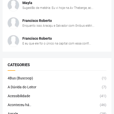
Mayla
Sugestão de matéria: Eu vi hoje na Av Theberge, ac...
Francisco Roberto
Enquanto isso Aracaju e Salvador com ônibus elétri...
Francisco Roberto
E eu que ele foi o único na capital com essa confi...
CATEGORIES
4Bus (Buscoop)
(1)
A Dúvida do Leitor
(7)
Acessibilidade
(41)
Aconteceu há..
(46)
Agrale
(28)