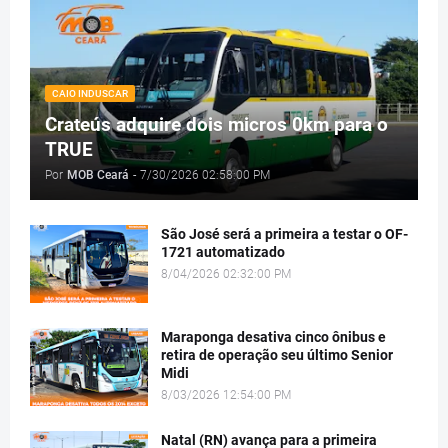
CAIO INDUSCAR
Crateús adquire dois micros 0km para o
TRUE
Por
MOB Ceará
-
7/30/2026 02:58:00 PM
São José será a primeira a testar o OF-
1721 automatizado
8/04/2026 02:32:00 PM
Maraponga desativa cinco ônibus e
retira de operação seu último Senior
Midi
8/03/2026 12:54:00 PM
Natal (RN) avança para a primeira