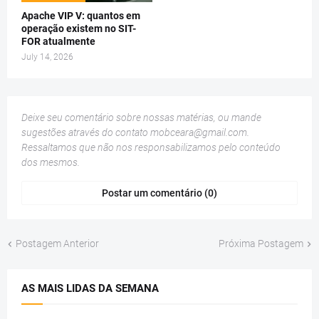
Apache VIP V: quantos em
operação existem no SIT-
FOR atualmente
July 14, 2026
Deixe seu comentário sobre nossas matérias, ou mande
sugestões através do contato
mobceara@gmail.com
.
Ressaltamos que não nos responsabilizamos pelo conteúdo
dos mesmos.
Postar um comentário (0)
Postagem Anterior
Próxima Postagem
AS MAIS LIDAS DA SEMANA