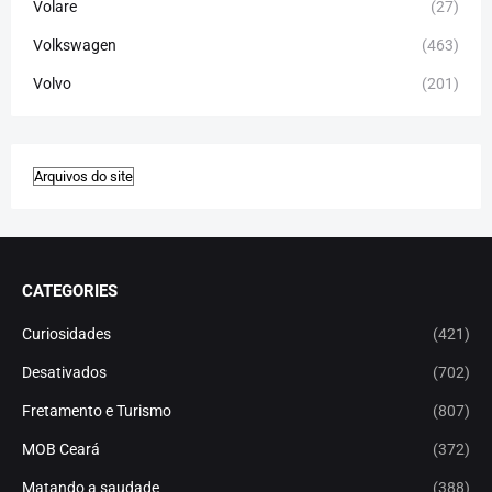
Volare
(27)
Volkswagen
(463)
Volvo
(201)
CATEGORIES
Curiosidades
(421)
Desativados
(702)
Fretamento e Turismo
(807)
MOB Ceará
(372)
Matando a saudade
(388)