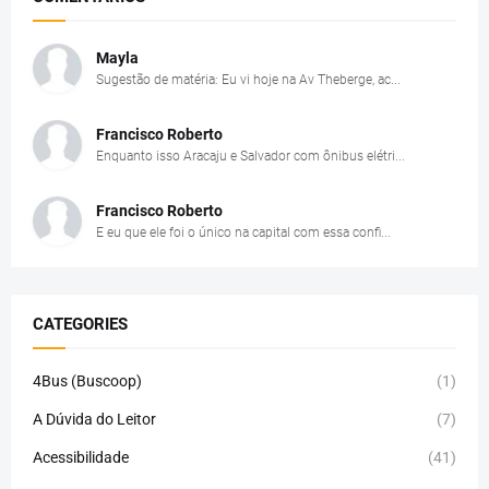
Mayla
Sugestão de matéria: Eu vi hoje na Av Theberge, ac...
Francisco Roberto
Enquanto isso Aracaju e Salvador com ônibus elétri...
Francisco Roberto
E eu que ele foi o único na capital com essa confi...
CATEGORIES
4Bus (Buscoop)
(1)
A Dúvida do Leitor
(7)
Acessibilidade
(41)