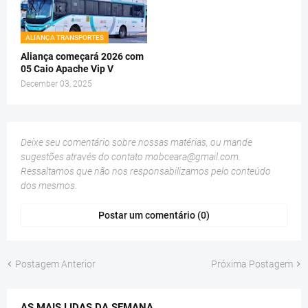
ALIANÇA TRANSPORTES
Aliança começará 2026 com
05 Caio Apache Vip V
December 03, 2025
Deixe seu comentário sobre nossas matérias, ou mande
sugestões através do contato
mobceara@gmail.com
.
Ressaltamos que não nos responsabilizamos pelo conteúdo
dos mesmos.
Postar um comentário (0)
Postagem Anterior
Próxima Postagem
AS MAIS LIDAS DA SEMANA