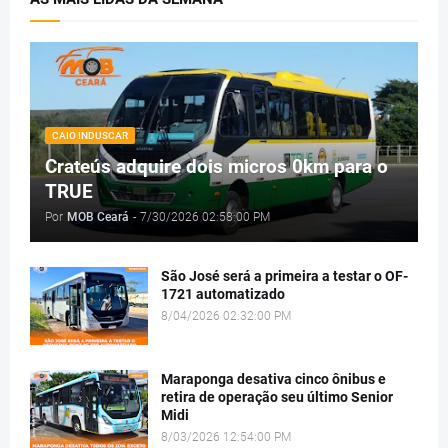
CAIO INDUSCAR
Crateús adquire dois micros 0km para o
TRUE
Por
MOB Ceará
-
7/30/2026 02:58:00 PM
São José será a primeira a testar o OF-
1721 automatizado
8/04/2026 02:32:00 PM
Maraponga desativa cinco ônibus e
retira de operação seu último Senior
Midi
8/03/2026 12:54:00 PM