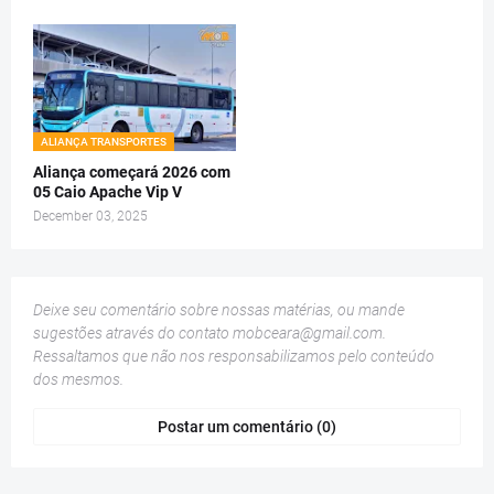
ALIANÇA TRANSPORTES
Aliança começará 2026 com
05 Caio Apache Vip V
December 03, 2025
Deixe seu comentário sobre nossas matérias, ou mande
sugestões através do contato
mobceara@gmail.com
.
Ressaltamos que não nos responsabilizamos pelo conteúdo
dos mesmos.
Postar um comentário (0)