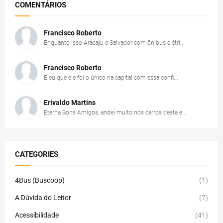
COMENTÁRIOS
Francisco Roberto
Enquanto isso Aracaju e Salvador com ônibus elétri...
Francisco Roberto
E eu que ele foi o único na capital com essa confi...
Erivaldo Martins
Eterna Bons Amigos, andei muito nos carros desta e...
CATEGORIES
4Bus (Buscoop)
(1)
A Dúvida do Leitor
(7)
Acessibilidade
(41)