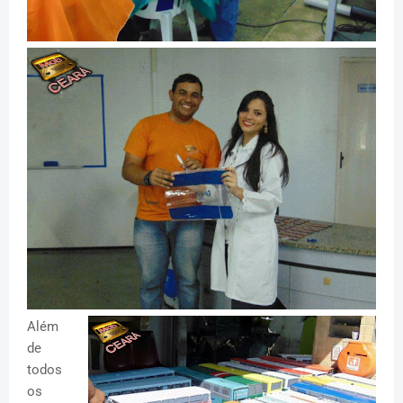
Além
de
todos
os