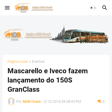
Página inicial
Eventos
Mascarello e Iveco fazem
lançamento do 150S
GranClass
Por
MOB Ceará
-
3/10/2016 09:38:00 PM
0