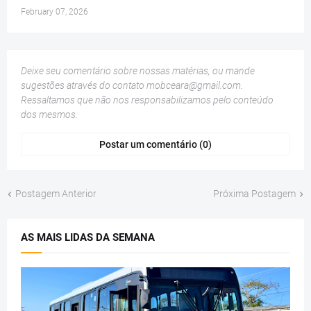
February 07, 2026
Deixe seu comentário sobre nossas matérias, ou mande
sugestões através do contato
mobceara@gmail.com
.
Ressaltamos que não nos responsabilizamos pelo conteúdo
dos mesmos.
Postar um comentário (0)
Postagem Anterior
Próxima Postagem
AS MAIS LIDAS DA SEMANA