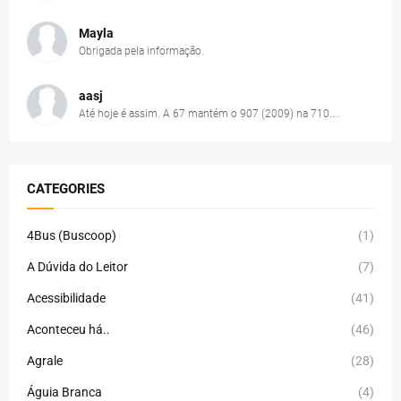
Mayla
Obrigada pela informação.
aasj
Até hoje é assim. A 67 mantém o 907 (2009) na 710....
CATEGORIES
4Bus (Buscoop)
(1)
A Dúvida do Leitor
(7)
Acessibilidade
(41)
Aconteceu há..
(46)
Agrale
(28)
Águia Branca
(4)