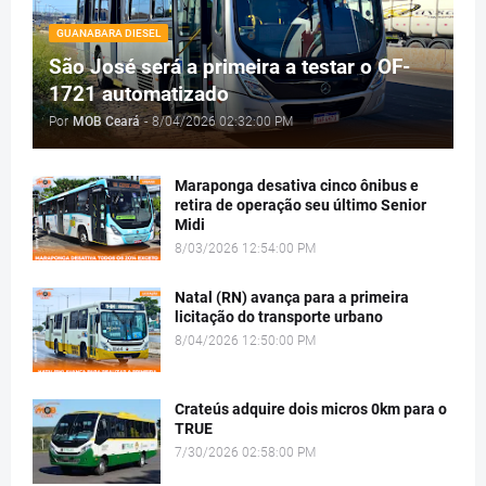
GUANABARA DIESEL
São José será a primeira a testar o OF-
1721 automatizado
Por
MOB Ceará
-
8/04/2026 02:32:00 PM
Maraponga desativa cinco ônibus e
retira de operação seu último Senior
Midi
8/03/2026 12:54:00 PM
Natal (RN) avança para a primeira
licitação do transporte urbano
8/04/2026 12:50:00 PM
Crateús adquire dois micros 0km para o
TRUE
7/30/2026 02:58:00 PM