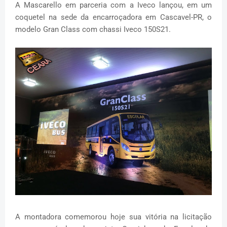
A Mascarello em parceria com a Iveco lançou, em um
coquetel na sede da encarroçadora em Cascavel-PR, o
modelo Gran Class com chassi Iveco 150S21.
A montadora comemorou hoje sua vitória na licitação