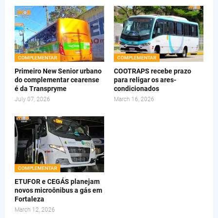
COMPLEMENTAR
COMPLEMENTAR
Primeiro New Senior urbano
COOTRAPS recebe prazo
do complementar cearense
para religar os ares-
é da Transpryme
condicionados
July 07, 2026
March 16, 2026
COMPLEMENTAR
ETUFOR e CEGÁS planejam
novos microônibus a gás em
Fortaleza
March 12, 2026