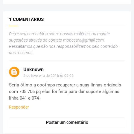
1 COMENTÁRIOS
Deixe seu comentário sobre nossas matérias, ou mande
sugestões através do contato
mobceara@gmail.com
.
Ressaltamos que não nos responsabilizamos pelo conteúdo
dos mesmos.
Unknown
5 de fevereiro de 2016 às 09:05
Seria ótimo a cootraps recuperar a suas linhas originais
com 705 706 pq elas foi feita para dar suporte algumas
linha 041 e 074
Responder
Postar um comentário