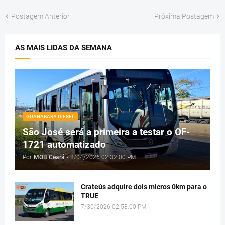
Postagem Anterior
Próxima Postagem
AS MAIS LIDAS DA SEMANA
GUANABARA DIESEL
São José será a primeira a testar o OF-
1721 automatizado
Por
MOB Ceará
-
8/04/2026 02:32:00 PM
Crateús adquire dois micros 0km para o
TRUE
7/30/2026 02:58:00 PM