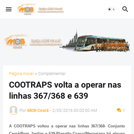
Página inicial
Complementar
COOTRAPS volta a operar nas
linhas 367/368 e 639
Por
MOB Ceará
-
2/05/2016 05:00:00 AM
1
A COOTRAPS voltou a operar nas linhas 367/368- Conjunto
Ceará/Bom Jardim e 639-Planalto Coaçu/Messejana há alguns