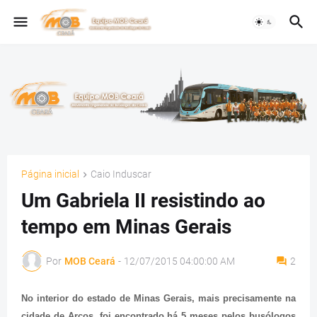
Página inicial
Caio Induscar
Um Gabriela II resistindo ao
tempo em Minas Gerais
Por
MOB Ceará
-
12/07/2015 04:00:00 AM
2
No interior do estado de Minas Gerais, mais precisamente na
cidade de Arcos, foi encontrado há 5 meses pelos busólogos