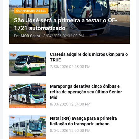
GUANABARA DIESEL
São José será a primeira a testar o OF-
1721 automatizado
Por
MOB Ceará
-
8/04/2026 02:32:00 PM
Crateús adquire dois micros 0km para o
TRUE
7/30/2026 02:58:00 PM
Maraponga desativa cinco ônibus e
retira de operação seu último Senior
Midi
8/03/2026 12:54:00 PM
Natal (RN) avança para a primeira
licitação do transporte urbano
8/04/2026 12:50:00 PM