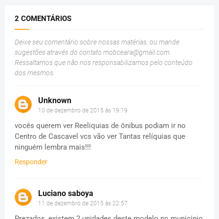
2 COMENTÁRIOS
Deixe seu comentário sobre nossas matérias, ou mande
sugestões através do contato
mobceara@gmail.com
.
Ressaltamos que não nos responsabilizamos pelo conteúdo
dos mesmos.
Unknown
10 de dezembro de 2015 às 19:19
vocês querem ver Reeliquias de ônibus podiam ir no
Centro de Cascavel vcs vão ver Tantas relíquias que
ninguém lembra mais!!!
Responder
Luciano saboya
11 de dezembro de 2015 às 22:57
Prezados, existem 2 unidades deste modelo no municipio