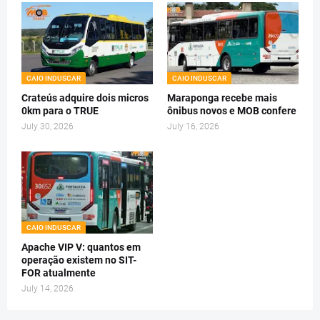
CAIO INDUSCAR
CAIO INDUSCAR
Crateús adquire dois micros
Maraponga recebe mais
0km para o TRUE
ônibus novos e MOB confere
July 30, 2026
July 16, 2026
CAIO INDUSCAR
Apache VIP V: quantos em
operação existem no SIT-
FOR atualmente
July 14, 2026