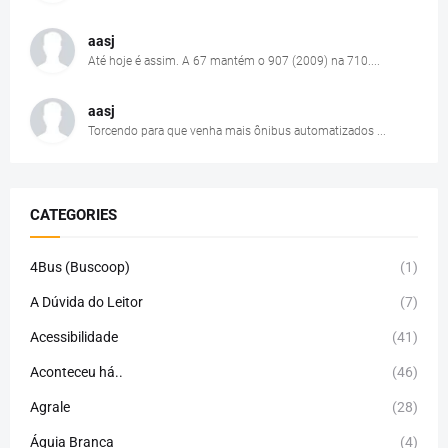
aasj
Até hoje é assim. A 67 mantém o 907 (2009) na 710....
aasj
Torcendo para que venha mais ônibus automatizados ...
CATEGORIES
4Bus (Buscoop)
(1)
A Dúvida do Leitor
(7)
Acessibilidade
(41)
Aconteceu há..
(46)
Agrale
(28)
Águia Branca
(4)