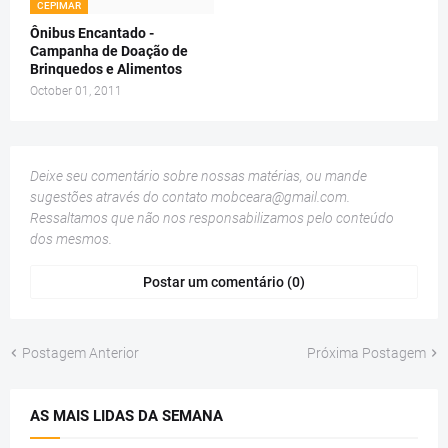
CEPIMAR
Ônibus Encantado -
Campanha de Doação de
Brinquedos e Alimentos
October 01, 2011
Deixe seu comentário sobre nossas matérias, ou mande
sugestões através do contato
mobceara@gmail.com
.
Ressaltamos que não nos responsabilizamos pelo conteúdo
dos mesmos.
Postar um comentário (0)
Postagem Anterior
Próxima Postagem
AS MAIS LIDAS DA SEMANA