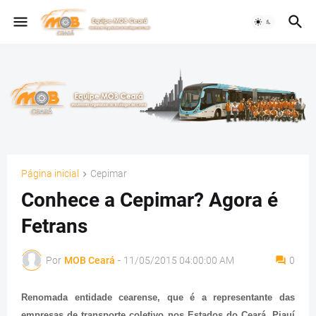
Página inicial
Cepimar
Conhece a Cepimar? Agora é
Fetrans
Por
MOB Ceará
-
11/05/2015 04:00:00 AM
0
Renomada entidade cearense, que é a representante das
empresas de transporte coletivo nos Estados do Ceará, Piauí