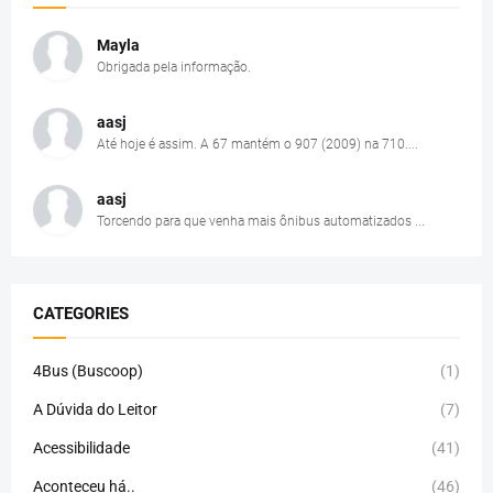
Mayla
Obrigada pela informação.
aasj
Até hoje é assim. A 67 mantém o 907 (2009) na 710....
aasj
Torcendo para que venha mais ônibus automatizados ...
CATEGORIES
4Bus (Buscoop)
(1)
A Dúvida do Leitor
(7)
Acessibilidade
(41)
Aconteceu há..
(46)