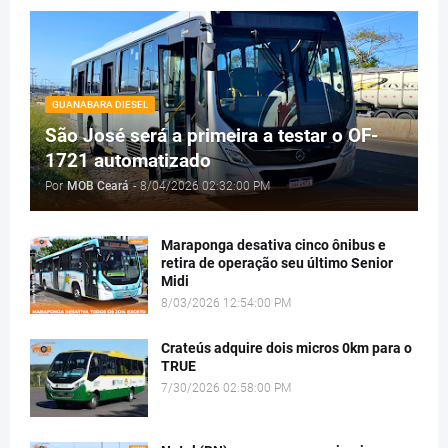
GUANABARA DIESEL
São José será a primeira a testar o OF-
1721 automatizado
Por
MOB Ceará
-
8/04/2026 02:32:00 PM
Maraponga desativa cinco ônibus e
retira de operação seu último Senior
Midi
8/03/2026 12:54:00 PM
Crateús adquire dois micros 0km para o
TRUE
7/30/2026 02:58:00 PM