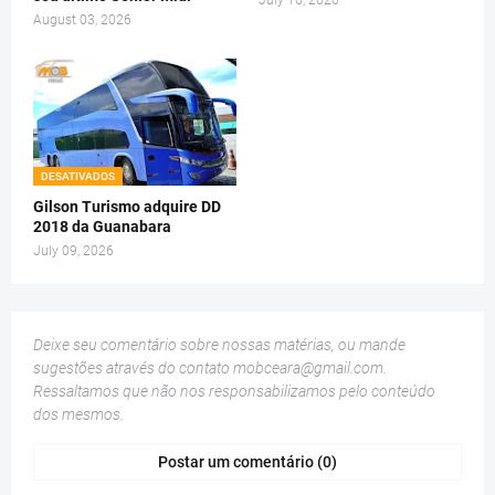
August 03, 2026
DESATIVADOS
Gilson Turismo adquire DD
2018 da Guanabara
July 09, 2026
Deixe seu comentário sobre nossas matérias, ou mande
sugestões através do contato
mobceara@gmail.com
.
Ressaltamos que não nos responsabilizamos pelo conteúdo
dos mesmos.
Postar um comentário (0)