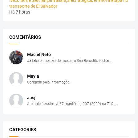
Iveco Bus e J&A lançam aliança estratégica, em nova etapa no
transporte de El Salvador
Há 7 horas
COMENTÁRIOS
Maciel Neto
Já falei é questão de meses, a São Benedito fechar...
Mayla
Obrigada pela informação.
aasj
Até hoje é assim. A 67 mantém o 907 (2009) na 710....
CATEGORIES