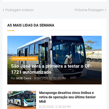
Postagem Anterior
Próxima Postagem
AS MAIS LIDAS DA SEMANA
GUANABARA DIESEL
São José será a primeira a testar o OF-
1721 automatizado
Por
MOB Ceará
-
8/04/2026 02:32:00 PM
Maraponga desativa cinco ônibus e
retira de operação seu último Senior
Midi
8/03/2026 12:54:00 PM