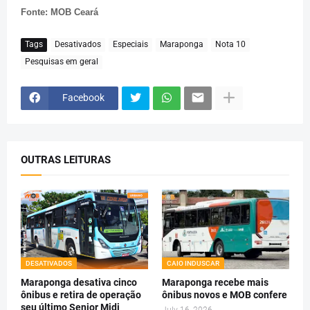
Fonte: MOB Ceará
Tags
Desativados
Especiais
Maraponga
Nota 10
Pesquisas em geral
Facebook
OUTRAS LEITURAS
DESATIVADOS
CAIO INDUSCAR
Maraponga desativa cinco
Maraponga recebe mais
ônibus e retira de operação
ônibus novos e MOB confere
seu último Senior Midi
July 16, 2026