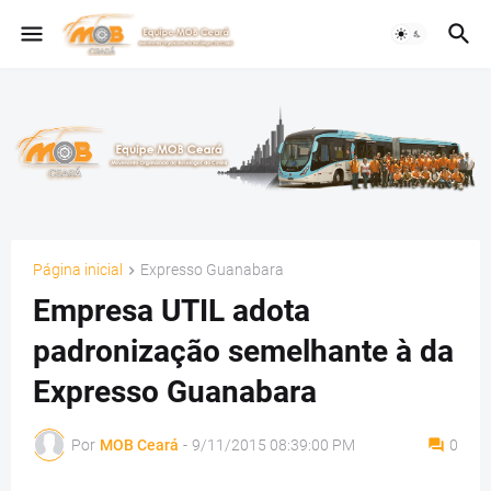
Página inicial
Expresso Guanabara
Empresa UTIL adota
padronização semelhante à da
Expresso Guanabara
Por
MOB Ceará
-
9/11/2015 08:39:00 PM
0