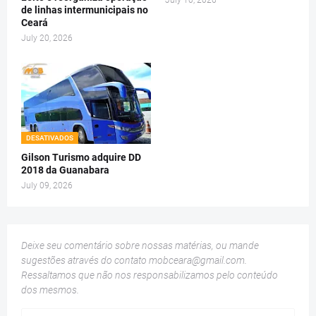
de linhas intermunicipais no
Ceará
July 20, 2026
DESATIVADOS
Gilson Turismo adquire DD
2018 da Guanabara
July 09, 2026
Deixe seu comentário sobre nossas matérias, ou mande
sugestões através do contato
mobceara@gmail.com
.
Ressaltamos que não nos responsabilizamos pelo conteúdo
dos mesmos.