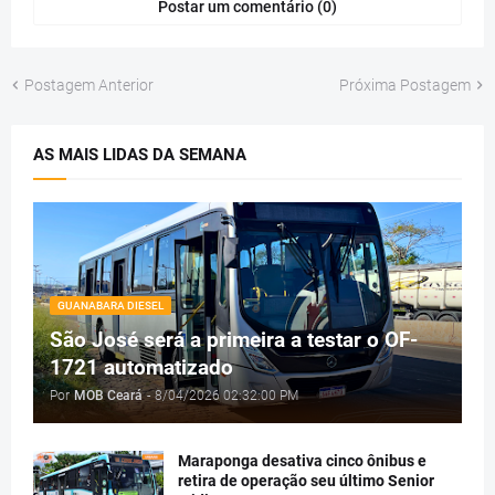
Postar um comentário (0)
Postagem Anterior
Próxima Postagem
AS MAIS LIDAS DA SEMANA
GUANABARA DIESEL
São José será a primeira a testar o OF-
1721 automatizado
Por
MOB Ceará
-
8/04/2026 02:32:00 PM
Maraponga desativa cinco ônibus e
retira de operação seu último Senior