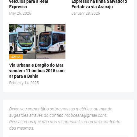
veículos para a Real
Expresso na linha Salvador x
Expresso
Fortaleza via Aracaju
May 26, 2026
January 28, 2026
BAHIA
Via Urbana e Dragão do Mar
vendem 11 ônibus 2015 com
ar para a Bahia
February 14, 2025
Deixe seu comentário sobre nossas matérias, ou mande
sugestões através do contato
mobceara@gmail.com
.
Ressaltamos que não nos responsabilizamos pelo conteúdo
dos mesmos.