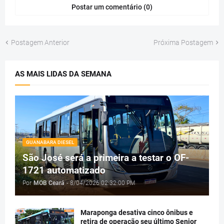
Postar um comentário (0)
Postagem Anterior
Próxima Postagem
AS MAIS LIDAS DA SEMANA
GUANABARA DIESEL
São José será a primeira a testar o OF-
1721 automatizado
Por
MOB Ceará
-
8/04/2026 02:32:00 PM
Maraponga desativa cinco ônibus e
retira de operação seu último Senior