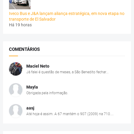
Iveco Bus e J&A lançam aliança estratégica, em nova etapa no
transporte de El Salvador
Há 19 horas
COMENTÁRIOS
Maciel Neto
Já falei é questão de meses, a São Benedito fechar...
Mayla
Obrigada pela informação.
aasj
Até hoje é assim. A 67 mantém o 907 (2009) na 710....