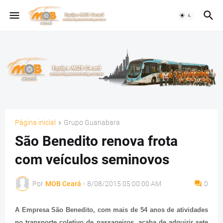
Página inicial
Grupo Guanabara
São Benedito renova frota
com veículos seminovos
Por
MOB Ceará
-
8/08/2015 05:00:00 AM
0
A Empresa São Benedito, com mais de 54 anos de atividades
no transporte coletivo de passageiros, acaba de adquirir sete