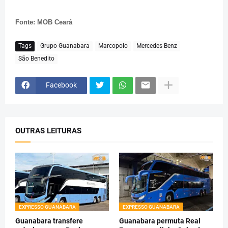
Fonte: MOB Ceará
Tags
Grupo Guanabara
Marcopolo
Mercedes Benz
São Benedito
Facebook
OUTRAS LEITURAS
EXPRESSO GUANABARA
EXPRESSO GUANABARA
Guanabara transfere
Guanabara permuta Real