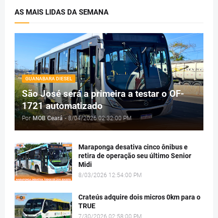
AS MAIS LIDAS DA SEMANA
GUANABARA DIESEL
São José será a primeira a testar o OF-
1721 automatizado
Por
MOB Ceará
-
8/04/2026 02:32:00 PM
Maraponga desativa cinco ônibus e
retira de operação seu último Senior
Midi
8/03/2026 12:54:00 PM
Crateús adquire dois micros 0km para o
TRUE
7/30/2026 02:58:00 PM