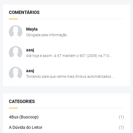
COMENTÁRIOS
Mayla
Obrigada pela informação.
aasj
Até hoje é assim. A 67 mantém o 907 (2009) na 710....
aasj
Torcendo para que venha mais ônibus automatizados ...
CATEGORIES
4Bus (Buscoop)
(1)
A Dúvida do Leitor
(7)