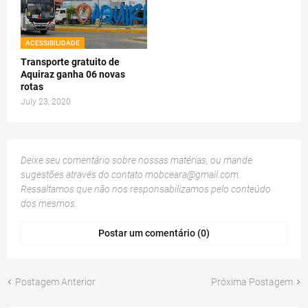
ACESSIBILIDADE
Transporte gratuito de
Aquiraz ganha 06 novas
rotas
July 23, 2020
Deixe seu comentário sobre nossas matérias, ou mande
sugestões através do contato
mobceara@gmail.com
.
Ressaltamos que não nos responsabilizamos pelo conteúdo
dos mesmos.
Postar um comentário (0)
Postagem Anterior
Próxima Postagem