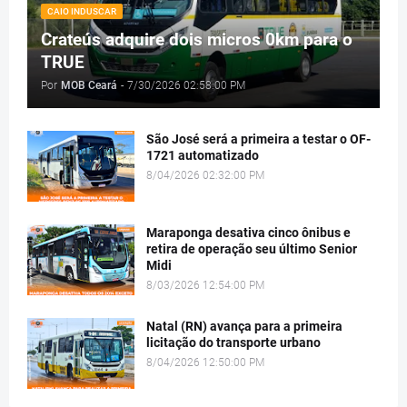
CAIO INDUSCAR
Crateús adquire dois micros 0km para o
TRUE
Por
MOB Ceará
-
7/30/2026 02:58:00 PM
São José será a primeira a testar o OF-
1721 automatizado
8/04/2026 02:32:00 PM
Maraponga desativa cinco ônibus e
retira de operação seu último Senior
Midi
8/03/2026 12:54:00 PM
Natal (RN) avança para a primeira
licitação do transporte urbano
8/04/2026 12:50:00 PM