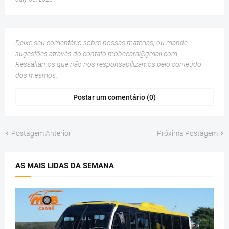
Deixe seu comentário sobre nossas matérias, ou mande
sugestões através do contato
mobceara@gmail.com
.
Ressaltamos que não nos responsabilizamos pelo conteúdo
dos mesmos.
Postar um comentário (0)
Postagem Anterior
Próxima Postagem
AS MAIS LIDAS DA SEMANA