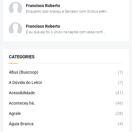
Francisco Roberto
Enquanto isso Aracaju e Salvador com ônibus elétri...
Francisco Roberto
E eu que ele foi o único na capital com essa confi...
CATEGORIES
4Bus (Buscoop)
(1)
A Dúvida do Leitor
(7)
Acessibilidade
(41)
Aconteceu há..
(46)
Agrale
(28)
Águia Branca
(4)