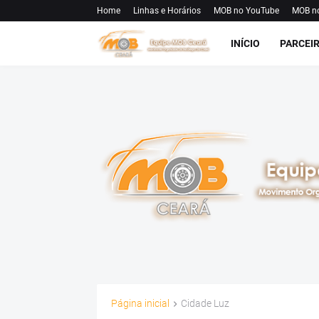
Home
Linhas e Horários
MOB no YouTube
MOB n
INÍCIO
PARCEI
Página inicial
Cidade Luz