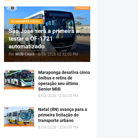
GUANABARA DIESEL
São José será a primeira a
testar o OF-1721
automatizado
Por
MOB Ceará
-
8/04/2026 02:32:00 PM
Maraponga desativa cinco
ônibus e retira de
operação seu último
Senior Midi
8/03/2026 12:54:00 PM
Natal (RN) avança para a
primeira licitação do
transporte urbano
8/04/2026 12:50:00 PM