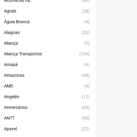
Aconteceu há..
(46)
Agrale
(28)
Águia Branca
(4)
Alagoas
(20)
Aliança
(5)
Aliança Transportes
(169)
Amapá
(4)
Amazonas
(48)
AMD
(4)
Angelim
(12)
Aniversários
(69)
ANTT
(90)
Apavel
(22)