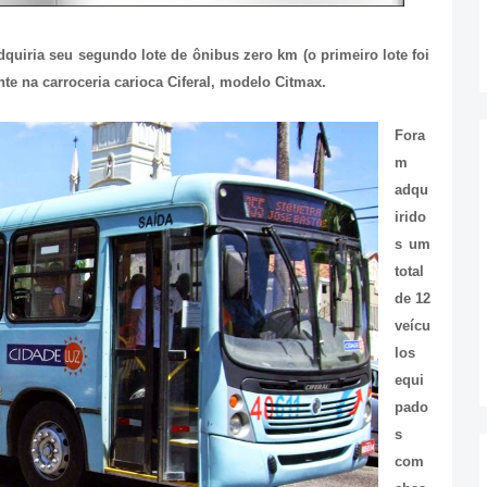
quiria seu segundo lote de ônibus zero km (o primeiro lote foi
te na carroceria carioca Ciferal, modelo Citmax.
Fora
m
adqu
irido
s um
total
de 12
veícu
los
equi
pado
s
com