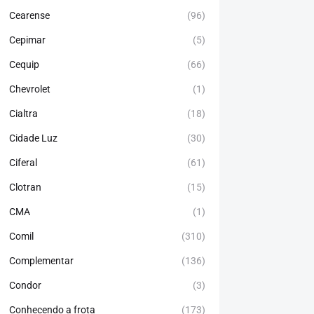
Cearense
(96)
Cepimar
(5)
Cequip
(66)
Chevrolet
(1)
Cialtra
(18)
Cidade Luz
(30)
Ciferal
(61)
Clotran
(15)
CMA
(1)
Comil
(310)
Complementar
(136)
Condor
(3)
Conhecendo a frota
(173)