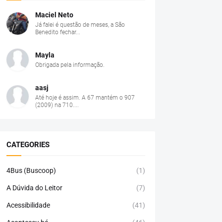
Maciel Neto
Já falei é questão de meses, a São
Benedito fechar...
Mayla
Obrigada pela informação.
aasj
Até hoje é assim. A 67 mantém o 907
(2009) na 710....
CATEGORIES
4Bus (Buscoop)
(1)
A Dúvida do Leitor
(7)
Acessibilidade
(41)