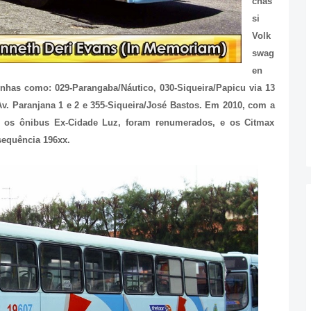
chas
si
Volk
swag
en
nhas como: 029-Parangaba/Náutico, 030-Siqueira/Papicu via 13
v. Paranjana 1 e 2 e 355-Siqueira/José Bastos.
Em 2010, com a
s os ônibus Ex-Cidade Luz, foram renumerados, e os Citmax
sequência 196xx.