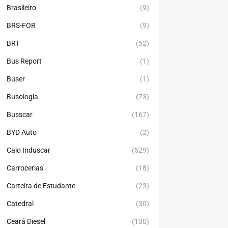
Brasileiro
(9)
BRS-FOR
(9)
BRT
(52)
Bus Report
(1)
Buser
(1)
Busologia
(73)
Busscar
(167)
BYD Auto
(2)
Caio Induscar
(529)
Carrocerias
(18)
Carteira de Estudante
(23)
Catedral
(30)
Ceará Diesel
(100)