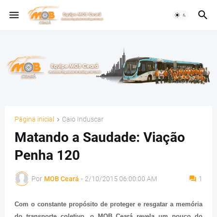
Página inicial
Caio Induscar
Matando a Saudade: Viação
Penha 120
Por
MOB Ceará
-
2/10/2015 06:00:00 AM
1
Com o constante propósito de proteger e resgatar a memória
do transporte coletivo, o MOB Ceará revela um pouco do