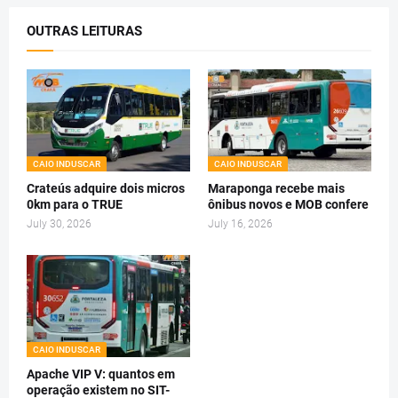
OUTRAS LEITURAS
CAIO INDUSCAR
CAIO INDUSCAR
Crateús adquire dois micros
Maraponga recebe mais
0km para o TRUE
ônibus novos e MOB confere
July 30, 2026
July 16, 2026
CAIO INDUSCAR
Apache VIP V: quantos em
operação existem no SIT-