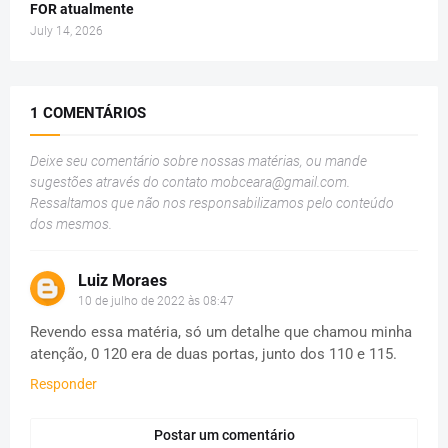
FOR atualmente
July 14, 2026
1 COMENTÁRIOS
Deixe seu comentário sobre nossas matérias, ou mande
sugestões através do contato
mobceara@gmail.com
.
Ressaltamos que não nos responsabilizamos pelo conteúdo
dos mesmos.
Luiz Moraes
10 de julho de 2022 às 08:47
Revendo essa matéria, só um detalhe que chamou minha
atenção, 0 120 era de duas portas, junto dos 110 e 115.
Responder
Postar um comentário