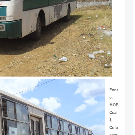
Font
e:
MOB
Cear
á
Cola