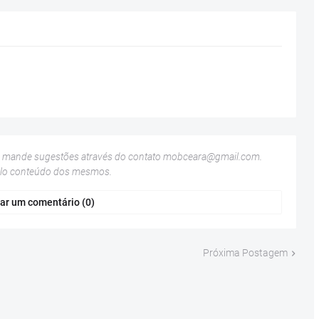
u mande sugestões através do contato
mobceara@gmail.com
.
elo conteúdo dos mesmos.
ar um comentário (0)
Próxima Postagem