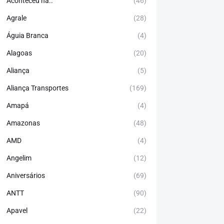
Aconteceu há..
(46)
Agrale
(28)
Águia Branca
(4)
Alagoas
(20)
Aliança
(5)
Aliança Transportes
(169)
Amapá
(4)
Amazonas
(48)
AMD
(4)
Angelim
(12)
Aniversários
(69)
ANTT
(90)
Apavel
(22)