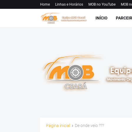
Home
Linhas e Horários
MOB no YouTube
MOB n
INÍCIO
PARCEI
Página inicial
De onde veio ???