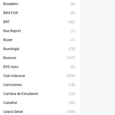
Brasileiro
(9)
BRS-FOR
(9)
BRT
(52)
Bus Report
(1)
Buser
(1)
Busologia
(73)
Busscar
(167)
BYD Auto
(2)
Caio Induscar
(529)
Carrocerias
(18)
Carteira de Estudante
(23)
Catedral
(30)
Ceará Diesel
(100)