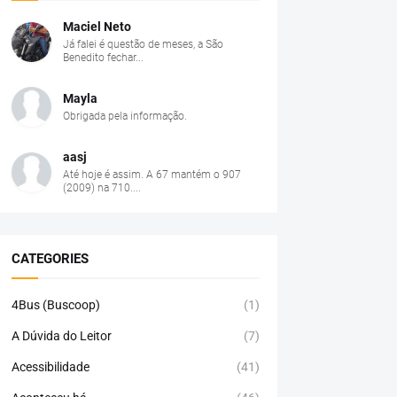
Maciel Neto
Já falei é questão de meses, a São
Benedito fechar...
Mayla
Obrigada pela informação.
aasj
Até hoje é assim. A 67 mantém o 907
(2009) na 710....
CATEGORIES
4Bus (Buscoop)
(1)
A Dúvida do Leitor
(7)
Acessibilidade
(41)