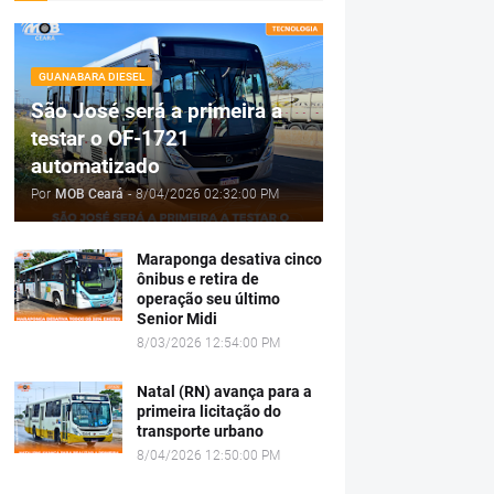
GUANABARA DIESEL
São José será a primeira a
testar o OF-1721
automatizado
Por
MOB Ceará
-
8/04/2026 02:32:00 PM
Maraponga desativa cinco
ônibus e retira de
operação seu último
Senior Midi
8/03/2026 12:54:00 PM
Natal (RN) avança para a
primeira licitação do
transporte urbano
8/04/2026 12:50:00 PM