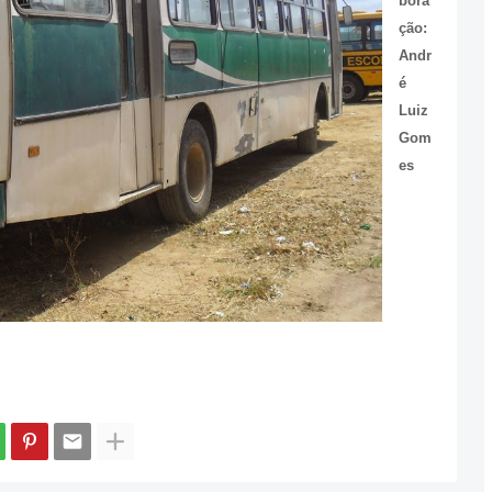
bora
ção:
Andr
é
Luiz
Gom
es